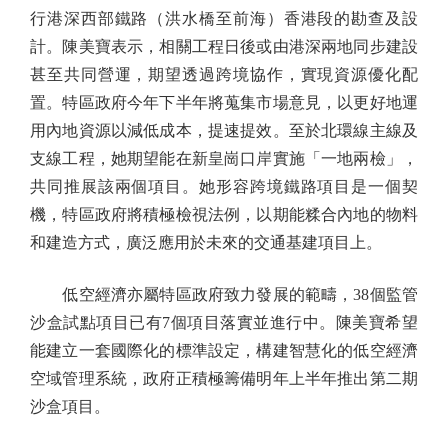
行港深西部鐵路（洪水橋至前海）香港段的勘查及設
計。陳美寶表示，相關工程日後或由港深兩地同步建設
甚至共同營運，期望透過跨境協作，實現資源優化配
置。特區政府今年下半年將蒐集市場意見，以更好地運
用內地資源以減低成本，提速提效。至於北環線主線及
支線工程，她期望能在新皇崗口岸實施「一地兩檢」，
共同推展該兩個項目。她形容跨境鐵路項目是一個契
機，特區政府將積極檢視法例，以期能糅合內地的物料
和建造方式，廣泛應用於未來的交通基建項目上。
低空經濟亦屬特區政府致力發展的範疇，38個監管
沙盒試點項目已有7個項目落實並進行中。陳美寶希望
能建立一套國際化的標準設定，構建智慧化的低空經濟
空域管理系統，政府正積極籌備明年上半年推出第二期
沙盒項目。