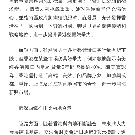
需要帶領業界開拓新機遇、新市場；『變』是必須積極
求變。」儘管未來挑戰重重，她對香港前景仍充滿信
心，並指特區政府將繼續拚經濟、謀發展，充分發揮香
港在「一國兩制」下背靠祖國、聯通世界的獨特優勢和
戰略地位，進一步提升香港整體競爭力。
航運方面，雖然過去十多年整體港口吞吐量有所下
跌，但香港在某些市場仍具競爭力，例如數據顯示南美
經香港轉口內地的貨量5年間增長約40%。陳美寶認
為，香港需打造「高端、高效」的品牌形象，加強與成
都、重慶、上海及浙江等內地省市的合作，進一步開拓
新興市場。
港深西鐵不排除兩地合營
陸路方面，隨着香港與內地不斷融合，未來將大力
發展跨境基建。立法會財委會近日通過3億元撥款，進