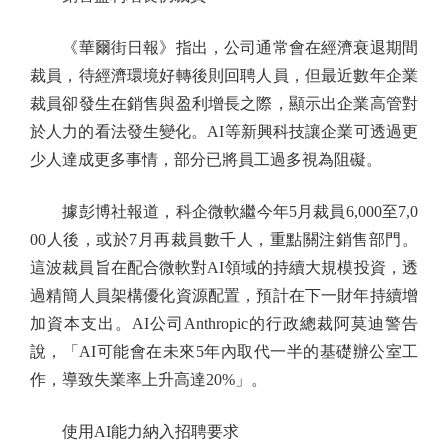
《華爾街日報》指出，公司通常會在經濟衰退期間
裁員，待經濟環境好轉後則回聘人員，但最近數年企業
裁員卻發生在銷售與盈利增長之際，顯示出企業高管對
於人力的看法發生變化。AI等新興科技讓企業可透過更
少人達成更多事情，部分已將員工過多視為阻礙。
據彭博社報道，科企微軟繼今年5月裁員6,000至7,0
00人後，或於7月再裁員數千人，重點關注銷售部門。
這波裁員旨在配合微軟對AI領域的持續大規模投資，透
過精簡人員架構優化資源配置，預計在下一財年持續增
加資本支出。AI公司Anthropic的行政總裁阿莫迪警告
說，「AI可能會在未來5年內取代一半的基礎辦公室工
作，導致失業率上升高達20%」。
使用AI能力納入招聘要求