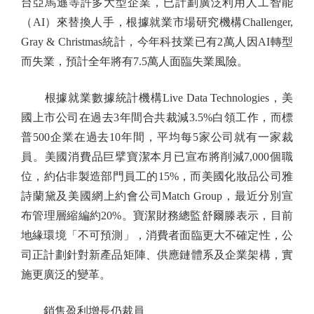
台亞馬遜等許多大型企業，已計劃廣泛利用人工智能
（AI）來替換人手，根據就業市場研究機構Challenger,
Gray & Christmas統計，今年科技業已有2萬人因AI轉型
而失業，預計全年將有7.5萬人面臨失業風險。
根據就業數據統計機構Live Data Technologies，美
國上市公司在過去3年間合共裁減3.5%白領工作，而標
普500企業在過去10年間，平均每5家公司就有一家裁
員。美國消費品巨擘寶潔本月已宣布將削減7,000個職
位，約佔非製造部門員工的15%，而美國化妝品公司雅
詩蘭黛及美國網上約會公司Match Group，最近分別宣
布管理層縮編約20%。寶潔財務總監舒爾滕表示，目前
地緣環境「不可預測」，消費者面臨更大不確定性，公
司正計劃針對新產品矩陣、供應鏈體系及企業架構，實
施更廣泛的變革。
銷售盈利增長仍裁員