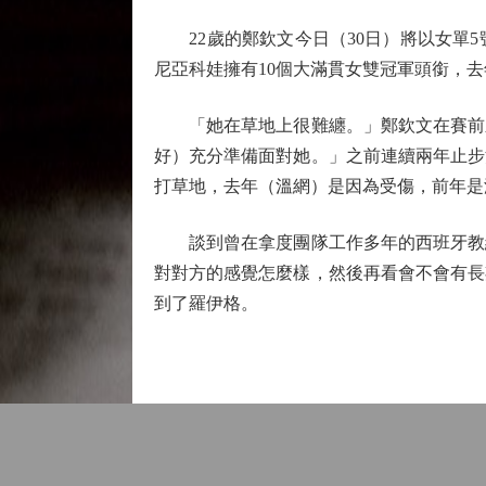
22歲的鄭欽文今日（30日）將以女單5
尼亞科娃擁有10個大滿貫女雙冠軍頭銜，
「她在草地上很難纏。」鄭欽文在賽前新
好）充分準備面對她。」之前連續兩年止步
打草地，去年（溫網）是因為受傷，前年是
談到曾在拿度團隊工作多年的西班牙教練
對對方的感覺怎麼樣，然後再看會不會有長
到了羅伊格。