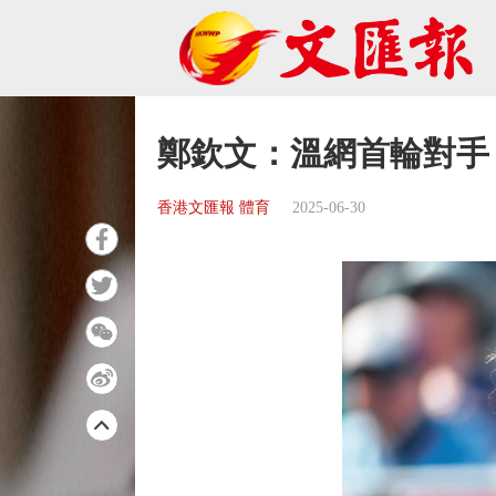
鄭欽文：溫網首輪對手
香港文匯報 體育
2025-06-30