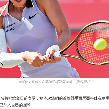
●鄭欽文有信心在草地賽場取得佳績。 資料圖片
名將鄭欽文日前表示，她本次溫網的首輪對手西尼亞科娃在草場
已加入自己的團隊。