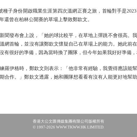
號種子身份開啟職業生涯第四次溫網正賽之旅，首輪對手是202
去年還曾在柏林公開賽的草場上擊敗鄭欽文。
聞發布會上說，「她的球比較平，在草地上彈跳不會很高。我
溫網首輪，並沒有讓鄭欽文懷疑自己在草場上的能力。她此前
沒有很好的準備，因為當時換了團隊，但今年如果我好好準備，
羅伊格時，鄭欽文則表示：「他非常有經驗，我覺得應該能幫
期合作。」鄭欽文透露，她和團隊想看看有沒有人能更好地幫
香港大公文匯傳媒集團有限公司版權所有
© 1997-2026 WWW.TKWW.HK LIMITED.