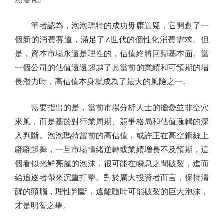
筆者認為，泡泡瑪特的成功毋庸置疑，它開創了一
個新的消費賽道，滿足了Z世代的個性化消費需求。但
是，資本市場永遠是理性的，估值終將回歸基本面。當
一個公司的估值遠遠超越了其當前的業績和可預期的增
長潛力時，高估值本身就成為了最大的風險之一。
需要指出的是，當前市場分析人士的擔憂並非空穴
來風，而是基於對行業周期、競爭格局和估值邏輯的深
入判斷。泡泡瑪特當前的高估值，或許正在高空鋼絲上
翩翩起舞，一旦市場情緒逆轉或業績增長不及預期，這
個看似光鮮亮麗的泡沫，很可能在瞬息之間破裂，進而
給追逐者帶來沉重打擊。對於廣大投資者而言，保持清
醒的頭腦，理性判斷，遠離隨時可能破裂的巨大泡沫，
才是明智之舉。