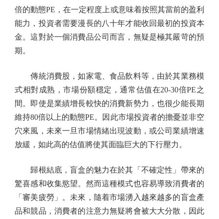
倍的動態PE，在一定程度上或意味着按照其當前的盈利
能力，投資者需要漫長的八十年才能收回最初的投資本
金。這對於一個消費品公司而言，無疑是極其嚴苛的預
期。
傳統消費股，如家電、食品飲料等，由於其業務模
式相對成熟，市場份額穩定，通常估值在20-30倍PE之
間。即使是業績增長較快的消費新勢力，也很少能長期
維持80倍以上的動態PE。因此市場投資者的擔憂並非空
穴來風，未來一旦市場情緒出現波動，或公司業績增速
放緩，如此高的估值將使其面臨巨大的下行壓力。
歸根結底，盲盒的魅力在於其「不確定性」帶來的
驚喜感和收集慾望。然而這種模式也容易導致消費者的
「審美疲勞」。未來，隨着市場湧入越來越多的盲盒產
品和競品，消費者的注意力無疑將會被大大分散，因此