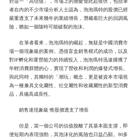
對這一「高估值」，市場上的擔憂聲此起彼伏，包括筆
者在內的不少市場分析人士認為，泡泡瑪特的股價已經
嚴重透支了未來幾年的業績增長，潛藏着巨大的回調風
險，猶如一個隨時可能破裂的泡沫。
在筆者看來，泡泡瑪特的崛起，無疑是中國消費市
場一個現象級的案例。憑借盲盒銷售模式的成功，以及
對IP孵化和運營能力的持續投入，泡泡瑪特迅速捕獲了
年輕消費群體的心，實現了營收和利潤的爆發式增長。
與此同時，其獨特的「潮玩」概念，更是被資本市場視
為一種兼具文化屬性、社交屬性和收藏屬性的新型消費
品，具備高成長性。
銷售達現象級 惟股價透支了增長
但是，當一個公司的估值脫離了其基本面支撐，即
便短期內表現強勁，其泡沫化的風險也日益凸顯。80多