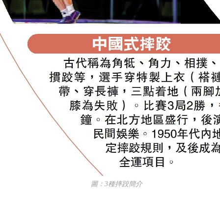
圖：3種摔跤簡介