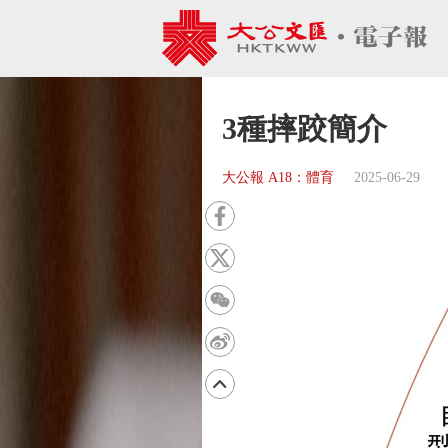
3種摔跤簡介
大公報 A18：體育
2025-06-29