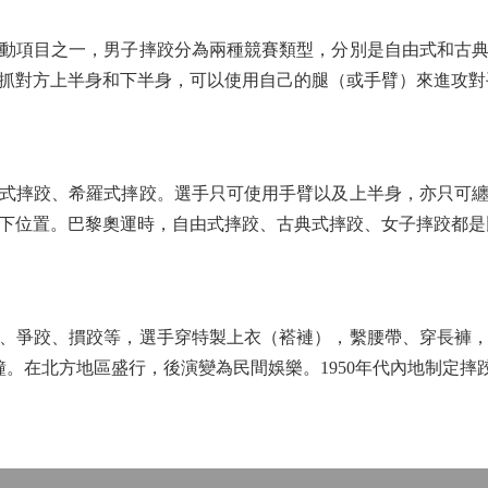
項目之一，男子摔跤分為兩種競賽類型，分別是自由式和古典
抓對方上半身和下半身，可以使用自己的腿（或手臂）來進攻對
摔跤、希羅式摔跤。選手只可使用手臂以及上半身，亦只可纏
下位置。巴黎奧運時，自由式摔跤、古典式摔跤、女子摔跤都是
爭跤、摜跤等，選手穿特製上衣（褡褳），繫腰帶、穿長褲，
鐘。在北方地區盛行，後演變為民間娛樂。1950年代內地制定