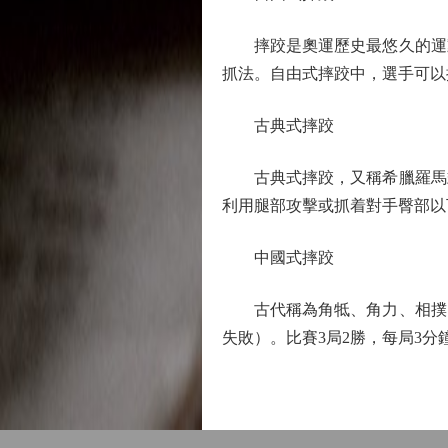
摔跤是奧運歷史最悠久的運動
抓法。自由式摔跤中，選手可以
古典式摔跤
古典式摔跤，又稱希臘羅馬式
利用腿部攻擊或抓着對手臀部以
中國式摔跤
古代稱為角牴、角力、相撲、
失敗）。比賽3局2勝，每局3分