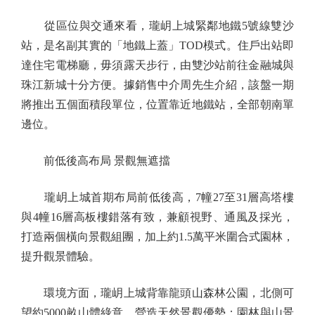
從區位與交通來看，瓏岄上城緊鄰地鐵5號線雙沙
站，是名副其實的「地鐵上蓋」TOD模式。住戶出站即
達住宅電梯廳，毋須露天步行，由雙沙站前往金融城與
珠江新城十分方便。據銷售中介周先生介紹，該盤一期
將推出五個面積段單位，位置靠近地鐵站，全部朝南單
邊位。
前低後高布局 景觀無遮擋
瓏岄上城首期布局前低後高，7幢27至31層高塔樓
與4幢16層高板樓錯落有致，兼顧視野、通風及採光，
打造兩個橫向景觀組團，加上約1.5萬平米圍合式園林，
提升觀景體驗。
環境方面，瓏岄上城背靠龍頭山森林公園，北側可
望約5000畝山體綠意，營造天然景觀優勢；園林與山景