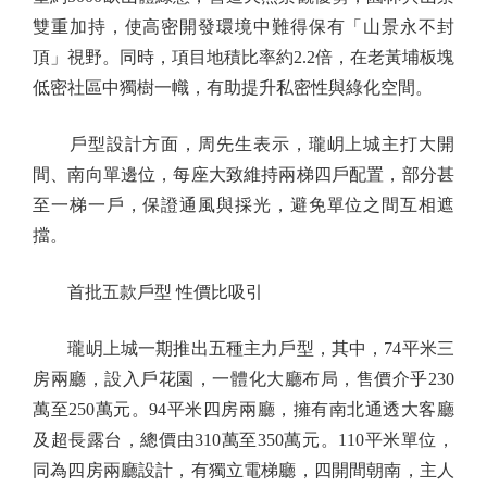
雙重加持，使高密開發環境中難得保有「山景永不封
頂」視野。同時，項目地積比率約2.2倍，在老黃埔板塊
低密社區中獨樹一幟，有助提升私密性與綠化空間。
戶型設計方面，周先生表示，瓏岄上城主打大開
間、南向單邊位，每座大致維持兩梯四戶配置，部分甚
至一梯一戶，保證通風與採光，避免單位之間互相遮
擋。
首批五款戶型 性價比吸引
瓏岄上城一期推出五種主力戶型，其中，74平米三
房兩廳，設入戶花園，一體化大廳布局，售價介乎230
萬至250萬元。94平米四房兩廳，擁有南北通透大客廳
及超長露台，總價由310萬至350萬元。110平米單位，
同為四房兩廳設計，有獨立電梯廳，四開間朝南，主人