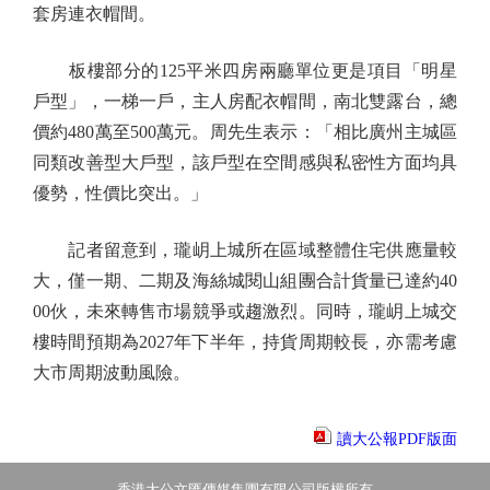
套房連衣帽間。
板樓部分的125平米四房兩廳單位更是項目「明星
戶型」，一梯一戶，主人房配衣帽間，南北雙露台，總
價約480萬至500萬元。周先生表示：「相比廣州主城區
同類改善型大戶型，該戶型在空間感與私密性方面均具
優勢，性價比突出。」
記者留意到，瓏岄上城所在區域整體住宅供應量較
大，僅一期、二期及海絲城閱山組團合計貨量已達約40
00伙，未來轉售市場競爭或趨激烈。同時，瓏岄上城交
樓時間預期為2027年下半年，持貨周期較長，亦需考慮
大市周期波動風險。
讀大公報PDF版面
香港大公文匯傳媒集團有限公司版權所有