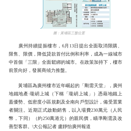
圖：黃埔區三盤位置
廣州持續提振樓市，6月13日提出全面取消限購、
限售、限價，降低貸款首付比例和利率，成為一線城市
中首個「三限」全面鬆綁的城市。在政策加持下，樓市
前景向好，發展商傾力推盤。
黃埔區為廣州樓市近年崛起的「剛需天堂」，廣州
地鐵地產·瓏岄上城（下稱「瓏岄上城」）憑藉地鐵上
蓋優勢、低密度小區規劃及全南向戶型設計，備受置業
者關注。近期正式啟動銷售，以入場費230萬元（人民
幣，下同）（約250萬港元）的親民價，瞄準剛需及改
善型客群。\大公報記者 盧靜怡廣州報道