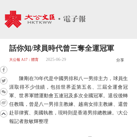
話你知/球員時代曾三奪全運冠軍
2025-06-29
大公報 A17：體育
分享
陳剛在70年代是中國男排和八一男排主力，球員生
涯取得不少佳績，包括世界盃第五名、三屆全運會冠
軍、世界軍體運動會五連冠及多次全國冠軍。退役後轉
任教職，曾是八一男排主教練、越南女排主教練、還曾
赴菲律賓、美國執教，現時則是香港男排總教練。\大公
報記者敖敏輝整理