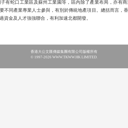
有蛇口工業區及蘇州工業園等，區內除了產業布局，亦有商
要不同產業專業人士參與，有別於傳統地產項目。總括而言，
過資金及人才強強聯合，有利加速北都開發。
香港大公文匯傳媒集團有限公司版權所有
© 1997-2026 WWW.TKWW.HK LIMITED.