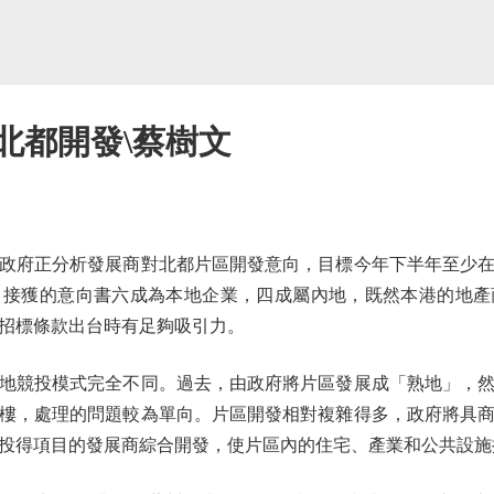
北都開發\蔡樹文
府正分析發展商對北都片區開發意向，目標今年下半年至少在
，接獲的意向書六成為本地企業，四成屬內地，既然本港的地產
招標條款出台時有足夠吸引力。
競投模式完全不同。過去，由政府將片區發展成「熟地」，然
樓，處理的問題較為單向。片區開發相對複雜得多，政府將具
投得項目的發展商綜合開發，使片區內的住宅、產業和公共設施