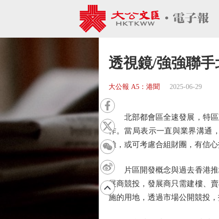
透視鏡/強強聯手
大公報 A5：港聞
2025-06-29
北部都會區全速發展，特區政
作。當局表示一直與業界溝通
驗，或可考慮合組財團，有信心
片區開發概念與過去香港推地
展商競投，發展商只需建樓、賣
施的用地，透過市場公開競投，