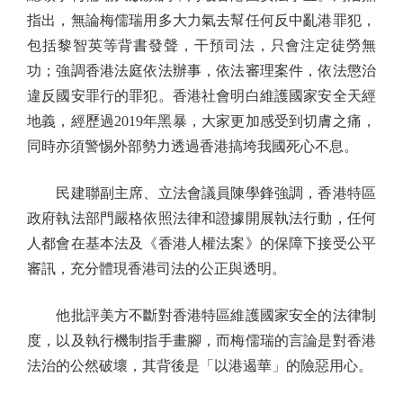
指出，無論梅儒瑞用多大力氣去幫任何反中亂港罪犯，
包括黎智英等背書發聲，干預司法，只會注定徒勞無
功；強調香港法庭依法辦事，依法審理案件，依法懲治
違反國安罪行的罪犯。香港社會明白維護國家安全天經
地義，經歷過2019年黑暴，大家更加感受到切膚之痛，
同時亦須警惕外部勢力透過香港搞垮我國死心不息。
民建聯副主席、立法會議員陳學鋒強調，香港特區
政府執法部門嚴格依照法律和證據開展執法行動，任何
人都會在基本法及《香港人權法案》的保障下接受公平
審訊，充分體現香港司法的公正與透明。
他批評美方不斷對香港特區維護國家安全的法律制
度，以及執行機制指手畫腳，而梅儒瑞的言論是對香港
法治的公然破壞，其背後是「以港遏華」的險惡用心。