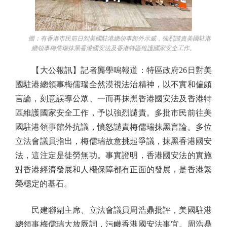
圖：有香港市民前日到美國駐港總領事館外示威，強烈譴責美國駐港
總領事梅儒瑞抹黑香港國安法及香港特區維護國家安全工作。
【大公報訊】記者龔學鳴報道：特區政府26日對美
國駐港總領事梅儒瑞全然漠視法治精神，以不實和偏頗
言論，刻意誤導公眾、一而再抹黑香港國安法及香港特
區維護國家安全工作，予以強烈譴責。多批市民前往美
國駐港領事館外抗議，憤怒譴責梅儒瑞抹黑言論。多位
立法會議員指出，梅儒瑞故意挑起爭議，抹黑香港國安
法，這注定是徒勞無功。事實證明，香港國安法的實施
對香港經濟發展和人權保障都有正面的發展，是香港繁
榮穩定的基石。
民建聯副主席、立法會議員周浩鼎批評，美國駐港
總領事梅儒瑞大放厥詞，污衊香港國安法事宜。周浩鼎