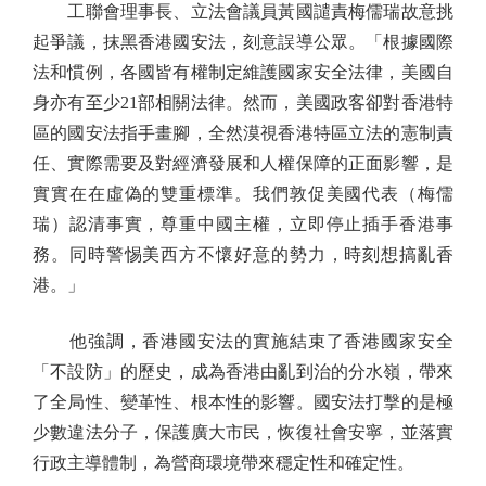
工聯會理事長、立法會議員黃國譴責梅儒瑞故意挑
起爭議，抹黑香港國安法，刻意誤導公眾。「根據國際
法和慣例，各國皆有權制定維護國家安全法律，美國自
身亦有至少21部相關法律。然而，美國政客卻對香港特
區的國安法指手畫腳，全然漠視香港特區立法的憲制責
任、實際需要及對經濟發展和人權保障的正面影響，是
實實在在虛偽的雙重標準。我們敦促美國代表（梅儒
瑞）認清事實，尊重中國主權，立即停止插手香港事
務。同時警惕美西方不懷好意的勢力，時刻想搞亂香
港。」
他強調，香港國安法的實施結束了香港國家安全
「不設防」的歷史，成為香港由亂到治的分水嶺，帶來
了全局性、變革性、根本性的影響。國安法打擊的是極
少數違法分子，保護廣大市民，恢復社會安寧，並落實
行政主導體制，為營商環境帶來穩定性和確定性。