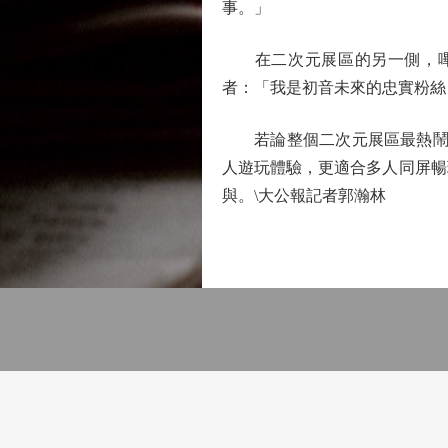
事。」
在二次元展區的另一側，嗶哩嗶哩
者：「我是初音未來的忠實粉絲
若論整個二次元展區最熱鬧的地
人遊玩體驗，更適合多人同屏暢
與。\大公報記者郭瀚林