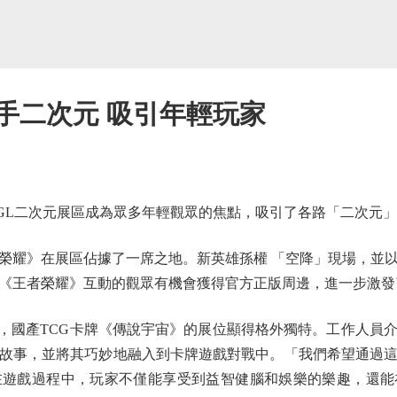
手二次元 吸引年輕玩家
L二次元展區成為眾多年輕觀眾的焦點，吸引了各路「二次元」
耀》在展區佔據了一席之地。新英雄孫權 「空降」現場，並以
《王者榮耀》互動的觀眾有機會獲得官方正版周邊，進一步激發
國產TCG卡牌《傳說宇宙》的展位顯得格外獨特。工作人員
故事，並將其巧妙地融入到卡牌遊戲對戰中。「我們希望通過
在遊戲過程中，玩家不僅能享受到益智健腦和娛樂的樂趣，還能