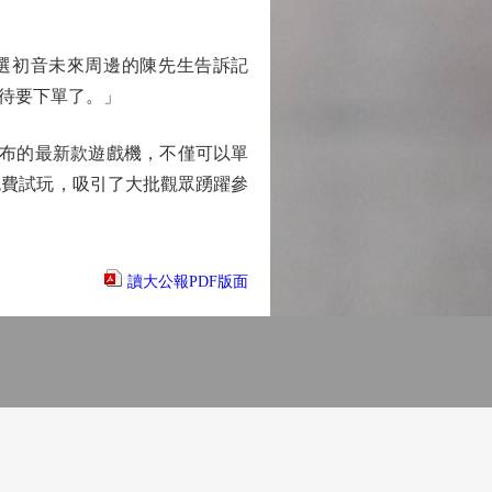
在挑選初音未來周邊的陳先生告訴記
待要下單了。」
發布的最新款遊戲機，不僅可以單
免費試玩，吸引了大批觀眾踴躍參
讀大公報PDF版面