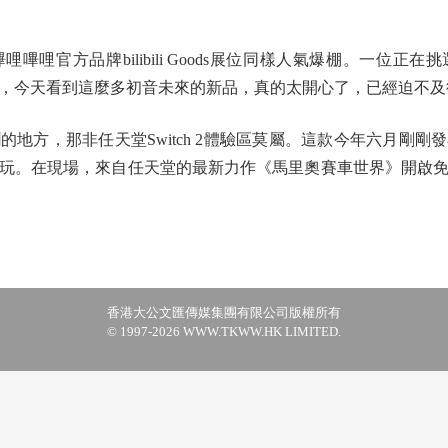
官方品牌bilibili Goods展位同樣人氣爆棚。一位正
，今天看到這麼多初音未來的新品，真的太開心了，已經迫不及
方，那非任天堂Switch 2體驗區莫屬。這款今年六月剛剛
玩。在現場，來自任天堂的最新力作《馬里奧賽車世界》開啟
香港大公文匯傳媒集團有限公司版權所有
© 1997-2026 WWW.TKWW.HK LIMITED.