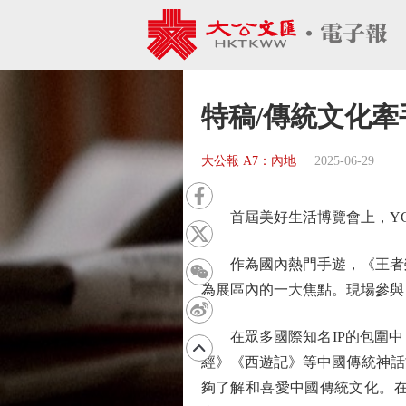
特稿/傳統文化牽
大公報 A7：內地
2025-06-29
首屆美好生活博覽會上，YG
作為國內熱門手遊，《王者榮
為展區內的一大焦點。現場參與
在眾多國際知名IP的包圍中，
經》《西遊記》等中國傳統神話
夠了解和喜愛中國傳統文化。