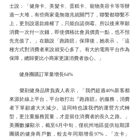
士說：「健身卡、美髮卡、蛋糕卡、寵物美容卡等等辦
過一大堆，有些商家毫無徵兆就關門了，聯繫都聯繫不
上，更別說退款維權了，只能自認倒霉。所以後來寧願
消費一次付一次錢，即使價格比會員價貴一點，也不預
先充值了。」在聽說「跑路賠」保障後，她表示，「這
種方式對消費者來說就安心多了。有大的電商平台作為
保障，總歸要比小商家更讓消費者放心。」
健身團購訂單量增長64%
樂刻健身品牌負責人表示，「我們超過40%新客都
來源於線上平台，平台敢打出『跑路賠』的服務，消費
者下單顧慮大大減少。這同時也讓我們的運營方式轉
型，更注重服務質量，才是留住消費者的長久之路。」
美團數據顯示，截至6月中旬，僅杭州地區提供短期課
團購的健身商戶數，較去年同期增長97%，「次卡」