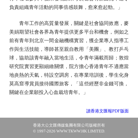
負責組織青年活動的同事倍感鼓舞，愈來愈起勁。」
青年工作的高質量發展，關鍵是社會協同效應，麥
美娟期望社會各界為青年提供更多平台和機會，例如之
前有青年到北京一間金融機構實習，獲企業專人指導工
作與生活技能，導師甚至親自教用「美團」、教打乒乓
球，協助該青年融入當地生活，令青年滿載而歸；敦煌
研究院實習更顯細緻關懷，院方擔心香港青年不適應當
地炎熱的天氣，特設空調房，在專業培訓後，學生化身
莫高窟導賞員接待國際旅客，「這些經歷非金錢可換，
關鍵在企業願投入心血栽培青年。」
讀香港文匯報PDF版面
香港大公文匯傳媒集團有限公司版權所有
© 1997-2026 WWW.TKWW.HK LIMITED.