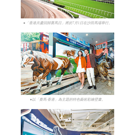
●「香港共慶回歸賽馬日」將於7月1日在沙田馬場舉行。
●以「賽馬·香港」為主題的特色藝術彩繪壁畫。