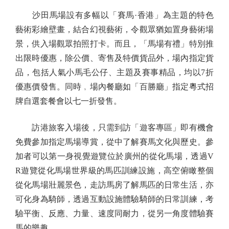
沙田馬場設有多幅以「賽馬·香港」為主題的特色
藝術彩繪壁畫，結合幻視藝術，令觀眾猶如置身藝術場
景，供入場觀眾拍照打卡。而且，「馬場有禮」特別推
出限時優惠，除公價、寄售及特價貨品外，場內指定貨
品，包括人氣小馬毛公仔、主題及賽事精品，均以7折
優惠價發售。同時﹐場內餐廳如「百勝廳」指定粵式招
牌自選套餐會以七一折發售。
訪港旅客入場後，只需到訪「遊客專區」即有機會
免費參加指定馬場導賞，從中了解賽馬文化與歷史。參
加者可以第一身視覺遊覽位於廣州的從化馬場，透過V
R遊覽從化馬場世界級的馬匹訓練設施，高空俯瞰整個
從化馬場壯麗景色，走訪馬房了解馬匹的日常生活，亦
可化身為騎師，透過互動設施體驗騎師的日常訓練，考
驗平衡、反應、力量、速度同耐力，從另一角度體驗賽
馬的樂趣。