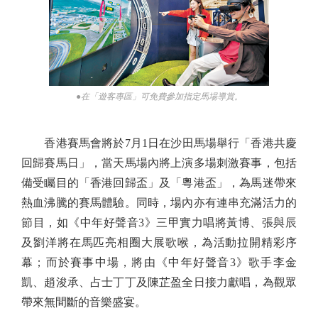
●在「遊客專區」可免費參加指定馬場導賞。
香港賽馬會將於7月1日在沙田馬場舉行「香港共慶
回歸賽馬日」，當天馬場內將上演多場刺激賽事，包括
備受矚目的「香港回歸盃」及「粵港盃」，為馬迷帶來
熱血沸騰的賽馬體驗。同時，場內亦有連串充滿活力的
節目，如《中年好聲音3》三甲實力唱將黃博、張與辰
及劉洋將在馬匹亮相圈大展歌喉，為活動拉開精彩序
幕；而於賽事中場，將由《中年好聲音3》歌手李金
凱、趙浚承、占士丁丁及陳芷盈全日接力獻唱，為觀眾
帶來無間斷的音樂盛宴。