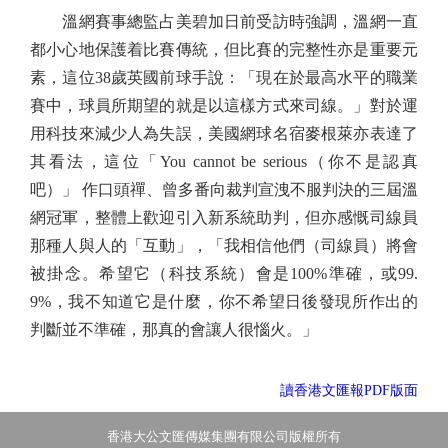
溫網賽事總監占美碧加日前受訪時強調，溫網一直
都小心地保護着比賽傳統，但比賽的完整性亦是重要元
素，這位38歲英國前球手說：「現在於最高水平的職業
賽中，球員所期望的就是以這樣方式來司線。」對於運
用科技來減少人為失誤，美國網球名宿麥根萊亦表達了
其看法，這位「You cannot be serious（你不是認真
吧）」 作口頭禪、曾多番向裁判宣洩不服判決的三屆溫
網冠軍，整體上歡迎引入新系統助判，但亦感慨司線員
那種人與人的「互動」，「我相信他們（司線員）將會
被掛念。希望它（科技系統）會是100%準確，或99.
9%，我不知道它是什麼，你不希望日後發現所作出的
判斷並不準確，那真的會讓人很惱火。」
讀香港文匯報PDF版面
香港大公文匯傳媒集團有限公司版權所有