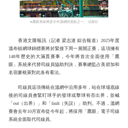
●鷹眼系統將是今年溫網的焦點之一。 法新社
香港文匯報訊（記者 梁志達 綜合報道）2025年度
溫布頓網球錦標賽將於緊接下周一展開正賽，這項擁有
148年歷史的大滿貫賽事，今年將首次全面使用「鷹
眼」系統來代替司線員協助判決，賽事總監占美碧加和
名宿麥根萊對此各有看法。
司線員這項傳統在溫網中沿用多年，站在球場底線
後的司線員會緊盯球手的發球或擊球有否出界，並喊
「out（出界）」和「fault（失誤）」助判。不過，溫網
賽會去年10月宣布從今年起，將採用「鷹眼」電子司線
系統全面取代司線員。