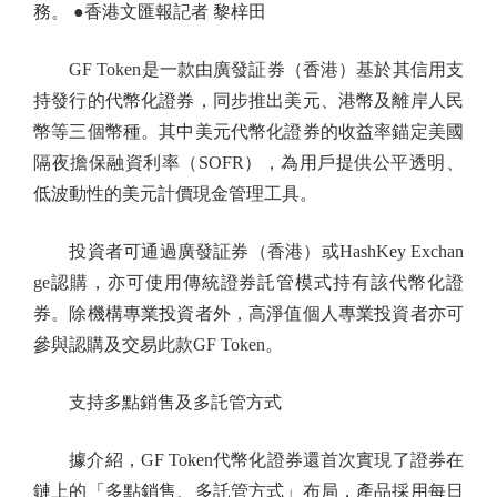
務。 ●香港文匯報記者 黎梓田
GF Token是一款由廣發証券（香港）基於其信用支
持發行的代幣化證券，同步推出美元、港幣及離岸人民
幣等三個幣種。其中美元代幣化證券的收益率錨定美國
隔夜擔保融資利率（SOFR），為用戶提供公平透明、
低波動性的美元計價現金管理工具。
投資者可通過廣發証券（香港）或HashKey Exchan
ge認購，亦可使用傳統證券託管模式持有該代幣化證
券。除機構專業投資者外，高淨值個人專業投資者亦可
參與認購及交易此款GF Token。
支持多點銷售及多託管方式
據介紹，GF Token代幣化證券還首次實現了證券在
鏈上的「多點銷售、多託管方式」布局，產品採用每日