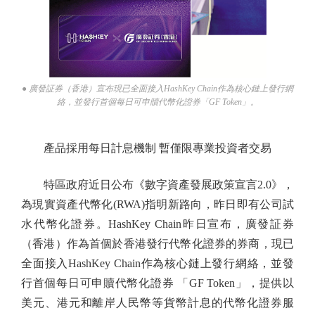
● 廣發証券（香港）宣布現已全面接入HashKey Chain作為核心鏈上發行網
絡，並發行首個每日可申贖代幣化證券「GF Token」。
產品採用每日計息機制 暫僅限專業投資者交易
特區政府近日公布《數字資產發展政策宣言2.0》，
為現實資產代幣化(RWA)指明新路向，昨日即有公司試
水代幣化證券。HashKey Chain昨日宣布，廣發証券
（香港）作為首個於香港發行代幣化證券的券商，現已
全面接入HashKey Chain作為核心鏈上發行網絡，並發
行首個每日可申贖代幣化證券 「GF Token」，提供以
美元、港元和離岸人民幣等貨幣計息的代幣化證券服