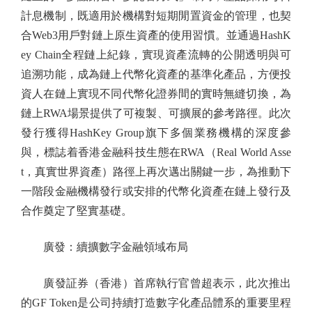
計息機制，既適用於機構對短期閒置資金的管理，也契
合Web3用戶對鏈上原生資產的使用習慣。並通過HashK
ey Chain全程鏈上紀錄，實現資產流轉的公開透明與可
追溯功能，成為鏈上代幣化資產的基準化產品，方便投
資人在鏈上實現不同代幣化證券間的實時無縫切換，為
鏈上RWA場景提供了可複製、可擴展的參考路徑。此次
發行獲得HashKey Group旗下多個業務機構的深度參
與，標誌着香港金融科技生態在RWA（Real World Asse
t，真實世界資產）路徑上再次邁出關鍵一步，為推動下
一階段金融機構發行或安排的代幣化資產在鏈上發行及
合作奠定了堅實基礎。
廣發：續擴數字金融領域布局
廣發証券（香港）首席執行官曾超表示，此次推出
的GF Token是公司持續打造數字化產品體系的重要里程