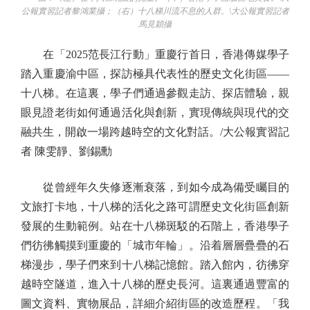
公報實習記者黎鴻業攝；（右）十八梯川流不息的人群。\大公報實習記者
馬見穎攝
在「2025范長江行動」重慶行首日，香港傳媒學子
踏入重慶渝中區，探訪極具代表性的歷史文化街區——
十八梯。在這裏，學子們通過參觀走訪、探店體驗，親
眼見證老街如何通過活化與創新，實現傳統與現代的交
融共生，開啟一場跨越時空的文化對話。/大公報實習記
者 陳雯靜、劉錫勳
從曾經年久失修逐漸衰落，到如今成為備受矚目的
文旅打卡地，十八梯的活化之路可謂歷史文化街區創新
發展的生動範例。站在十八梯斑駁的石階上，香港學子
們彷彿觸摸到重慶的「城市年輪」。沿着層層疊疊的石
梯漫步，學子們來到十八梯記憶館。踏入館內，彷彿穿
越時空隧道，進入十八梯的歷史長河。這裏通過豐富的
圖文資料、實物展品，詳細介紹街區的改造歷程。「我