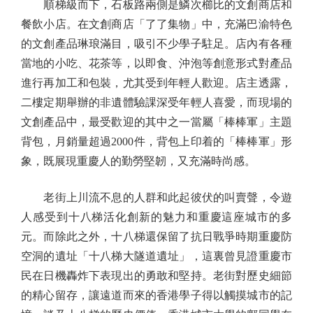
順梯級而下，石板路兩側是鱗次櫛比的文創商店和
餐飲小店。在文創商店「了了集物」中，充滿巴渝特色
的文創產品琳琅滿目，吸引不少學子駐足。店內有各種
當地的小吃、花茶等，以即食、沖泡等創意形式對產品
進行再加工和包裝，尤其受到年輕人歡迎。店主透露，
二樓定期舉辦的非遺體驗課深受年輕人喜愛，而現場的
文創產品中，最受歡迎的其中之一當屬「棒棒軍」主題
背包，月銷量超過2000件，背包上印着的「棒棒軍」形
象，既展現重慶人的勤勞堅韌，又充滿時尚感。
老街上川流不息的人群和此起彼伏的叫賣聲，令遊
人感受到十八梯活化創新的魅力和重慶這座城市的多
元。而除此之外，十八梯還保留了抗日戰爭時期重慶防
空洞的遺址「十八梯大隧道遺址」，這裏曾見證重慶市
民在日機轟炸下表現出的勇敢和堅持。老街對歷史細節
的精心留存，讓遠道而來的香港學子得以觸摸城市的記