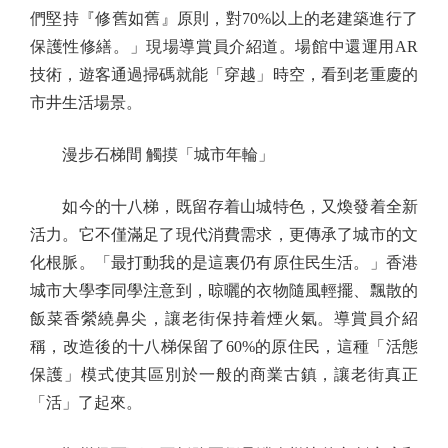
們堅持『修舊如舊』原則，對70%以上的老建築進行了
保護性修繕。」現場導賞員介紹道。場館中還運用AR
技術，遊客通過掃碼就能「穿越」時空，看到老重慶的
市井生活場景。
漫步石梯間 觸摸「城市年輪」
如今的十八梯，既留存着山城特色，又煥發着全新
活力。它不僅滿足了現代消費需求，更傳承了城市的文
化根脈。「最打動我的是這裏仍有原住民生活。」香港
城市大學李同學注意到，晾曬的衣物隨風輕擺、飄散的
飯菜香縈繞鼻尖，讓老街保持着煙火氣。導賞員介紹
稱，改造後的十八梯保留了60%的原住民，這種「活態
保護」模式使其區別於一般的商業古鎮，讓老街真正
「活」了起來。