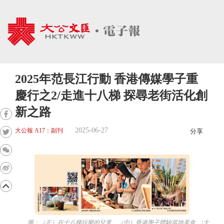
2025年范長江行動 香港傳媒學子重
慶行之2/走進十八梯 探尋老街活化創
新之路
2025-06-27
大公報 A17：副刊
分享
圖：（左）在十八梯玩樂的兒童。（中）香港學子體驗當地美食。\大