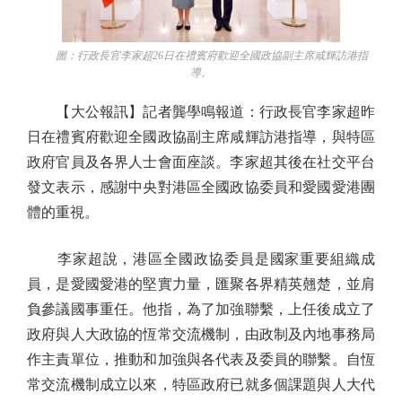
圖：行政長官李家超26日在禮賓府歡迎全國政協副主席咸輝訪港指
導。
【大公報訊】記者龔學鳴報道：行政長官李家超昨
日在禮賓府歡迎全國政協副主席咸輝訪港指導，與特區
政府官員及各界人士會面座談。李家超其後在社交平台
發文表示，感謝中央對港區全國政協委員和愛國愛港團
體的重視。
李家超說，港區全國政協委員是國家重要組織成
員，是愛國愛港的堅實力量，匯聚各界精英翹楚，並肩
負參議國事重任。他指，為了加強聯繫，上任後成立了
政府與人大政協的恆常交流機制，由政制及內地事務局
作主責單位，推動和加強與各代表及委員的聯繫。自恆
常交流機制成立以來，特區政府已就多個課題與人大代