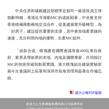
中央住房和城鄉建設部標準定額司一級巡視員王瑋
致辭時稱，香港近年推動MiC的成效顯著，中央會支持
香港積極推動兩地交流合作，促進建築業升級轉型，為
「好房子」建設提供重要的支撐，其中會加強產業鏈的
連接，充分利用內地的優勢，生產MiC組件。
「組裝合成」模塊建造國際會議有逾400位來自政
府、業界及學術界的本地、內地及國際專家，共同探討
MiC的技術突破與創新實踐。港大模塊組合建築實驗室
藉今次會議與土拓署和深圳市前海管理局簽署合作備忘
錄。
讀大公報PDF版面
香港大公文匯傳媒集團有限公司版權所有
© 1997-2026 WWW.TKWW.HK LIMITED.