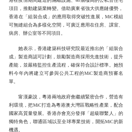
港在疫情期間建造的隔離設施、40層樓高的公私營住宅
項目，推動建築業轉變。借助廣東省強大供應鏈優勢，
香港在「組裝合成」的應用取得突破性進展，MiC模組
可無縫組合為多樣化空間，可廣泛應用在住房、課室、
病房、辦公室等不同項目。
她表示，香港建築科技研究院最近推出的「組裝合
成」製造商認可計劃，鼓勵製造商採用先進技術，提升
產能，並嚴格監控生產流程，確保符合設計標準。她預
料今年內將建立可參與公共工程的MiC製造商預審名
單。
甯漢豪說，粵港兩地政府會繼續緊密合作，營造有
利環境，把MiC打造為粵港澳大灣區戰略性產業，配合
國家高質量發展。香港亦會充分發揮「超級聯繫人」的
獨特角色，聯通區域以至全球專業技術，開拓MiC的新
機遇。