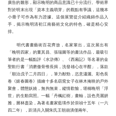
廣告的雛形，顯示晚明的商品意識已十分流行。學術界
對於明末出現「資本主義萌芽」的觀點有爭議，這幾本
小冊子可作為有力證據。這個展覽從介紹織錦作品入
手，揭示晚明清初江南藝術文化的特色，確是精心安
排。
明代書畫藝術百花齊放，名家輩出，這次展出有
「晚明四家」的董其昌、張瑞圖等的書法作品，最吸引
筆者的是一幅點評《水滸傳》、《西廂記》等名著的金
聖歎行書「消磨傲骨惟長揖，洗發雄心在半酣」，落款
「順治戊子二月四日」，筆力猷勁，恣意瀟灑。彩色長
卷《嬉春圖卷》描繪十多名窈窕女子在林木掩映的戶外
聚會，體態妖嬈，無拘無束，縱情歡愉，堪稱晚明「浮
世」的生動寫照。一幅「丹楓紅樹」畫軸，設色亮麗妍
雅，層林盡染，為著名畫家藍瑛作於崇禎十五年（一六
四二年），距清兵入關朱氏王朝崩潰僅兩年。