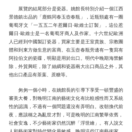
展覽的結尾部分是瓷器。姚館長特別介紹一個江西
景德鎮出品的「鹿鶴同春玉壺春瓶」，近瓶頸處有一圈
葡萄牙文「一五五二年惹爾日·歐維士訂製」，這位惹
爾日·歐維士是一名葡萄牙商人及作家。十六世紀歐洲
人已經到中國製訂瓷器，買家主要是王室貴族、宗教團
體和到東方做生意的富商。在玉壺春瓶旁邊有一隻寫有
阿拉伯文的瓷碟，明顯是用於出口。明代中晚期海禁解
除，外貿興旺，除了絲綢和瓷器兩大出口商品之外，其
他出口產品有茶葉、蔗糖等。
匆匆一個小時，在姚館長的引導下享受一頓豐盛的
審美大餐，對晚明江南的藝術文化有比較感性而又系統
性的認識，不過有一個問題還沒有弄明白。改朝換代前
夜，應該稱之為亂世才對，可是晚明的江南繁華依舊，
社會安逸，不少藝術家仍然沉醉「浮世繪」。有人說文
人和藝術家對時代變化最敏感，晚明這些江南藝術家，