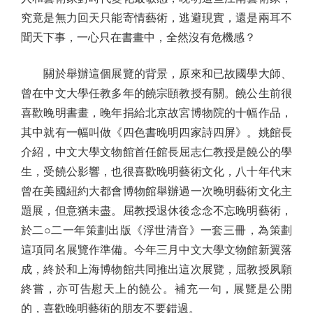
究竟是無力回天只能寄情藝術，逃避現實，還是兩耳不
聞天下事，一心只在書畫中，全然沒有危機感？
關於舉辦這個展覽的背景，原來和已故國學大師、
曾在中文大學任教多年的饒宗頤教授有關。饒公生前很
喜歡晚明書畫，晚年捐給北京故宮博物院的十幅作品，
其中就有一幅叫做《四色書晚明四家詩四屏》。姚館長
介紹，中文大學文物館首任館長屈志仁教授是饒公的學
生，受饒公影響，也很喜歡晚明藝術文化，八十年代末
曾在美國紐約大都會博物館舉辦過一次晚明藝術文化主
題展，但意猶未盡。屈教授退休後念念不忘晚明藝術，
於二○二一年策劃出版《浮世清音》一套三冊，為策劃
這項同名展覽作準備。今年三月中文大學文物館新翼落
成，終於和上海博物館共同推出這次展覽，屈教授夙願
終嘗，亦可告慰天上的饒公。補充一句，展覽是公開
的，喜歡晚明藝術的朋友不要錯過。