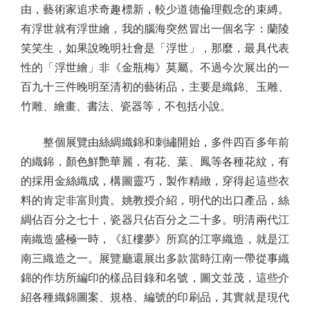
由，藝術家追求奇趣標新，較少道德倫理觀念的束縛。
有浮世就有浮世繪，我的腦海突然冒出一個名字：蘭陵
笑笑生，如果說晚明社會是「浮世」，那麼，最具代表
性的「浮世繪」非《金瓶梅》莫屬。不過今次展出的一
百九十三件晚明至清初的藝術品，主要是織錦、玉雕、
竹雕、繪畫、書法、瓷器等，不包括小說。
整個展覽由絲綢織錦和刺繡開始，多件四百多年前
的織錦，顏色鮮艷華麗，有花、葉、鳳等各種花紋，有
的採用金絲織成，構圖靈巧，製作精緻，穿得起這些衣
料的肯定非富則貴。姚教授介紹，明代的出口產品，絲
綢佔百分之七十，瓷器只佔百分之二十多。明清兩代江
南織造盛極一時，《紅樓夢》所寫的江寧織造，就是江
南三織造之一。展覽廳還展出多款當時江南一帶從事織
錦的作坊所編印的樣品目錄和名號，圖文並茂，這些介
紹各種織錦圖案、規格、編號的印刷品，其實就是現代