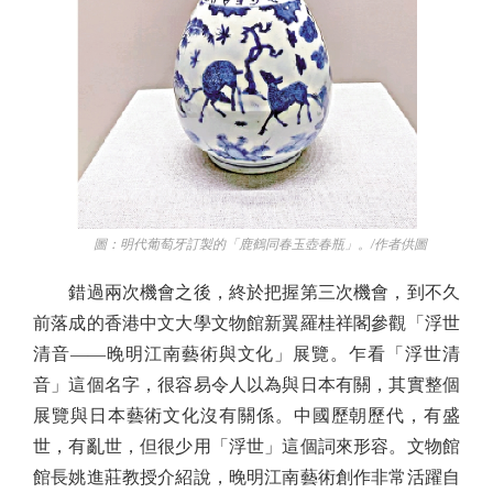
圖：明代葡萄牙訂製的「鹿鶴同春玉壺春瓶」。/作者供圖
錯過兩次機會之後，終於把握第三次機會，到不久
前落成的香港中文大學文物館新翼羅桂祥閣參觀「浮世
清音——晚明江南藝術與文化」展覽。乍看「浮世清
音」這個名字，很容易令人以為與日本有關，其實整個
展覽與日本藝術文化沒有關係。中國歷朝歷代，有盛
世，有亂世，但很少用「浮世」這個詞來形容。文物館
館長姚進莊教授介紹說，晚明江南藝術創作非常活躍自