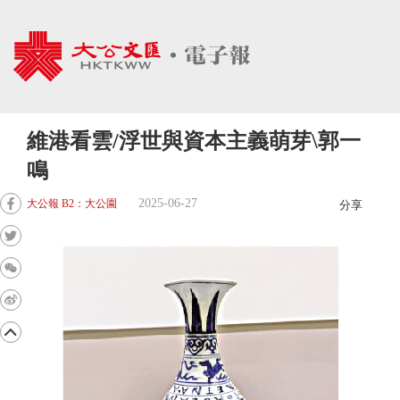
維港看雲/浮世與資本主義萌芽\郭一
鳴
2025-06-27
大公報 B2：大公園
分享