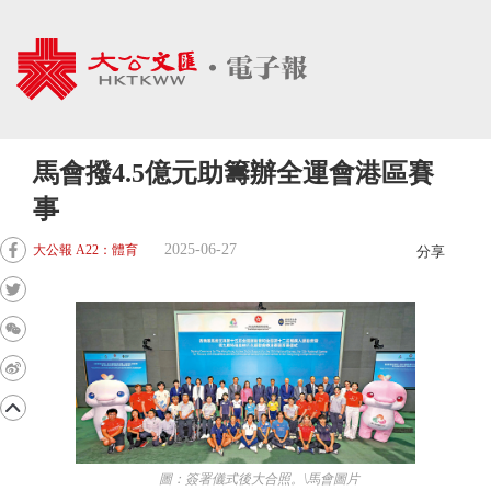
馬會撥4.5億元助籌辦全運會港區賽
事
2025-06-27
大公報 A22：體育
分享
圖：簽署儀式後大合照。\馬會圖片