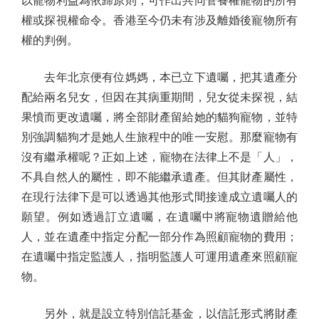
以寵物利益為依歸原則，可作出共同管養權寵物的所有
權或探視權命令。香港至今仍未有涉及離婚後寵物所有
權的判例。
去年北京便有位媽媽，本已立下遺囑，把其遺產分
配給兩名兒女，但因在其病重期間，兒女從未探視，結
果憤而更改遺囑，將全部財產留給她的貓狗寵物，並特
別強調貓狗才是她人生旅程中的唯一安慰。那麼寵物有
沒有繼承權呢？正如上述，寵物在法律上不是「人」，
不具自然人的屬性，即不能繼承遺產。但其財產屬性，
在現行法律下是可以透過其他形式間接達成立遺囑人的
願望。例如透過訂立遺囑，在遺囑中將寵物遺贈給他
人，並在遺產中指定分配一部分作為照顧寵物的費用；
在遺囑中指定監護人，指明監護人可運用遺產來照顧寵
物。
另外，就是設立特別信託基金，以信託形式將財產