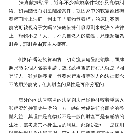
法庭數據顯示，近年不少離婚案件均涉及寵物糾
紛。如美國便有明星離婚案件，就因家中的數隻寵物撫
養權而鬧上法庭，創出了「寵物管養權」的原則案例。
寵物可被視為子女嗎？法庭依據什麼原則來裁決？法律
上，寵物不是「人」，不具自然人的屬性，只能歸類為
財產，該財產由其主人擁有。
例如在香港飼養狗隻，須向漁農處登記領牌，而牌
照只能以個人名義申請，故此該狗隻的持有人就是牌照
登記人。雖然撫養權、管養或管束權等對人的法律概念
不適用於寵物，但其財產的屬性是可作分配的。
海外的司法管轄區的法庭判決已從過往較着重購入
和經濟維持寵物生活的一方，轉向考慮最符合寵物的整
體利益，其理由是寵物並不是一般的財產而是有感情的
生物，需考慮其本身生活的利益。此類訴訟中，是採用