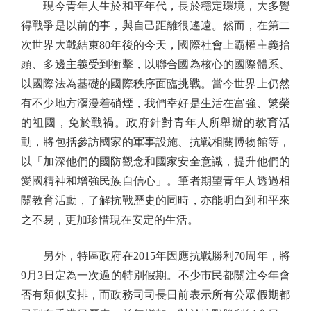
現今青年人生於和平年代，長於穩定環境，大多覺
得戰爭是以前的事，與自己距離很遙遠。然而，在第二
次世界大戰結束80年後的今天，國際社會上霸權主義抬
頭、多邊主義受到衝擊，以聯合國為核心的國際體系、
以國際法為基礎的國際秩序面臨挑戰。當今世界上仍然
有不少地方瀰漫着硝煙，我們幸好是生活在富強、繁榮
的祖國，免於戰禍。政府針對青年人所舉辦的教育活
動，將包括參訪國家的軍事設施、抗戰相關博物館等，
以「加深他們的國防觀念和國家安全意識，提升他們的
愛國精神和增強民族自信心」。筆者期望青年人透過相
關教育活動，了解抗戰歷史的同時，亦能明白到和平來
之不易，更加珍惜現在安定的生活。
另外，特區政府在2015年因應抗戰勝利70周年，將
9月3日定為一次過的特別假期。不少市民都關注今年會
否有類似安排，而政務司司長日前表示所有公眾假期都