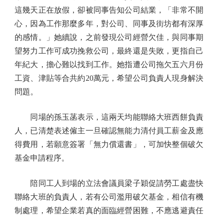
這幾天正在放假，卻被同事告知公司結業，「非常不開
心，因為工作那麼多年，對公司、同事及街坊都有深厚
的感情。」她續說，之前發現公司經營欠佳，與同事期
望努力工作可成功挽救公司，最終還是失敗，更指自己
年紀大，擔心難以找到工作。她指遭公司拖欠五六月份
工資、津貼等合共約20萬元，希望公司負責人現身解決
問題。
同場的孫玉菡表示，這兩天均能聯絡大班西餅負責
人，已清楚表述僱主一旦確認無能力清付員工薪金及應
得費用，若願意簽署「無力償還書」，可加快整個破欠
基金申請程序。
陪同工人到場的立法會議員梁子穎促請勞工處盡快
聯絡大班的負責人，若有公司濫用破欠基金，相信有機
制處理，希望企業若真的面臨經營困難，不應逃避責任