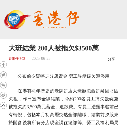
大班結業 200人被拖欠$3500萬
2025-06-25
香港仔 P02
分享
公布前夕疑轉走分店資金 勞工界憂破欠遭濫用
在港有41年歷史的老牌餅店大班麵包西餅疑因財困
欠租，昨日宣布全線結業，令約200名員工痛失飯碗兼
被拖欠約3,500萬元薪金、遣散費。有員工透露事發前已
有端倪，包括本月初高層突然全部離職，結業前夕股東
於開會後將所有分店現金調往總部等。勞工及福利局局