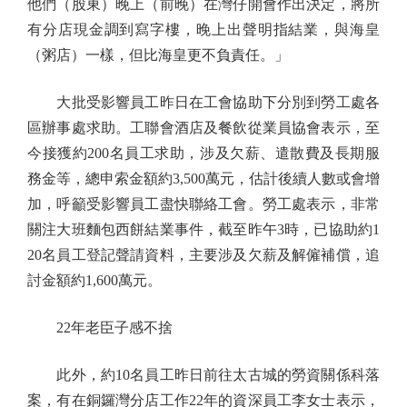
他們（股東）晚上（前晚）在灣仔開會作出決定，將所
有分店現金調到寫字樓，晚上出聲明指結業，與海皇
（粥店）一樣，但比海皇更不負責任。」
大批受影響員工昨日在工會協助下分別到勞工處各
區辦事處求助。工聯會酒店及餐飲從業員協會表示，至
今接獲約200名員工求助，涉及欠薪、遣散費及長期服
務金等，總申索金額約3,500萬元，估計後續人數或會增
加，呼籲受影響員工盡快聯絡工會。勞工處表示，非常
關注大班麵包西餅結業事件，截至昨午3時，已協助約1
20名員工登記聲請資料，主要涉及欠薪及解僱補償，追
討金額約1,600萬元。
22年老臣子感不捨
此外，約10名員工昨日前往太古城的勞資關係科落
案，有在銅鑼灣分店工作22年的資深員工李女士表示，