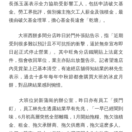
長孫玉菡表示全力協助受影響工人，包括申請破欠基
金。勞工界批評，個別僱主拖欠工人薪金及強積金，最
後由破欠基金埋單，擔心基金長遠會「乾塘」。
大班西餅多間分店昨日於門外張貼告示，指「近期
受到很多難以預計且不可抗拒的衝擊，逼於無奈宣布即
日起正式停止營業」。其中旺角分店鐵閘貼上法庭文
件，指會收回單位，業主亦貼出放盤告示。記者望進店
內見貨架上已基本清空，有途經店舖得知結業的林先生
表示，過去十多年每年中秋節都會購買大班的冰皮月
餅，對品牌結業感到惋惜。
大班位於新蒲崗的辦公室，昨日亦有員工「摸門
釘」，員工林先生透露結業早有先兆，「一早已經聞到
味，6月初高層突然全部離職，1月開始拖糧、拖欠強積
金、租金、拖欠承辦商、拖欠供應商，拖欠這麽多人。