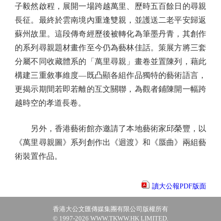
子毅然啟程，展開一場跨越萬里、歷時五百餘日的尋親
長征。最終於雲南境內重逢雙親，並護送二老平安歸返
蘇州故里。這段傳奇經歷後被轉化為筆墨丹青，其創作
的系列尋親題材畫作至今仍為藝林佳話。策展方將三套
分屬不同收藏體系的「萬里尋親」畫卷並置陳列，藉此
構建三重敘事維度—既凸顯各組作品獨特的藝術語言，
更揭示期間若即若離的互文關聯，為觀者鋪陳開一幅跨
越時空的孝道長卷。
另外，香港藝術館亦邀請了本地藝術家邱榮豐，以
《萬里尋親圖》系列創作出《迴渡》和《蜃曲》兩組藝
術裝置作品。
讀大公報PDF版面
香港大公文匯傳媒集團有限公司版權所有
© 1997-2026 WWW.TKWW.HK LIMITED.