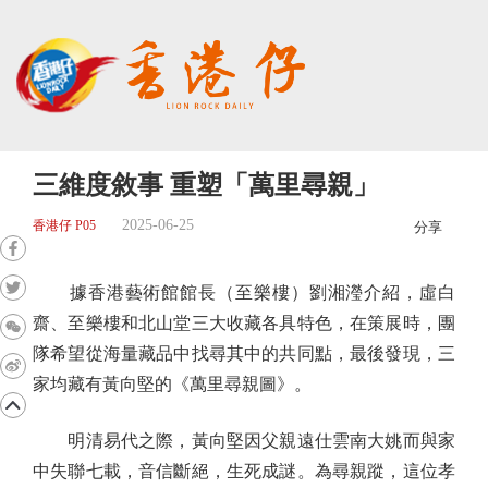
三維度敘事 重塑「萬里尋親」
2025-06-25
香港仔 P05
分享
據香港藝術館館長（至樂樓）劉湘瀅介紹，虛白
齋、至樂樓和北山堂三大收藏各具特色，在策展時，團
隊希望從海量藏品中找尋其中的共同點，最後發現，三
家均藏有黃向堅的《萬里尋親圖》。
明清易代之際，黃向堅因父親遠仕雲南大姚而與家
中失聯七載，音信斷絕，生死成謎。為尋親蹤，這位孝