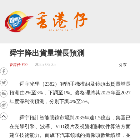
舜宇降出貨量增長預測
2025-06-25
香港仔 P09
分享
舜宇光學（2382）智能手機模組及鏡頭出貨量增長
預測由2%至3%，下調至1%。麥格理將其2025年至2027
年度淨利潤預測，分別下調4%至5%。
舜宇預計智能眼鏡市場到2035年達1.5億台，集團已
在光學引擎、波導、VID鏡片及視覺相關軟件算法方面
建立技術能力。而旗下汽車領域的攝像頭數量續增，並