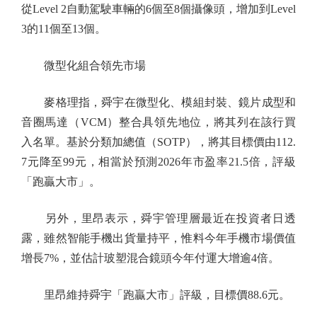
從Level 2自動駕駛車輛的6個至8個攝像頭，增加到Level
3的11個至13個。
微型化組合領先市場
麥格理指，舜宇在微型化、模組封裝、鏡片成型和
音圈馬達（VCM）整合具領先地位，將其列在該行買
入名單。基於分類加總值（SOTP），將其目標價由112.
7元降至99元，相當於預測2026年市盈率21.5倍，評級
「跑贏大市」。
另外，里昂表示，舜宇管理層最近在投資者日透
露，雖然智能手機出貨量持平，惟料今年手機市場價值
增長7%，並估計玻塑混合鏡頭今年付運大增逾4倍。
里昂維持舜宇「跑贏大市」評級，目標價88.6元。