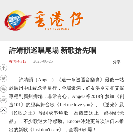
許靖韻巡唱尾場 新歌搶先唱
2025-06-25
香港仔 P15
分享
許靖韻（Angela）《這一章巡迴音樂會》最後一站
於廣州中山紀念堂舉行，全場爆滿，好友洪卓立和艾妮
專程到廣州撐場，非常有心。Angela將2018年參加《創
造101》的經典舞台歌《Let me love you》、《逆光》及
《K歌之王》等組成串燒歌，為觀眾送上「終極紀念
品」，不少歌迷大呼感動。Encore時她更首次唱仍未推
出的新歌《Just don't care》，全場High爆！