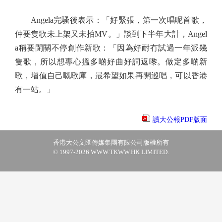
Angela完騷後表示：「好緊張，第一次唱呢首歌，
仲要隻歌未上架又未拍MV。」談到下半年大計，Angel
a稱要閉關不停創作新歌：「因為好耐冇試過一年派幾
隻歌，所以想專心搵多啲好曲好詞返嚟。做定多啲新
歌，增值自己嘅歌庫，最希望如果再開巡唱，可以香港
有一站。」
讀大公報PDF版面
香港大公文匯傳媒集團有限公司版權所有
© 1997-2026 WWW.TKWW.HK LIMITED.