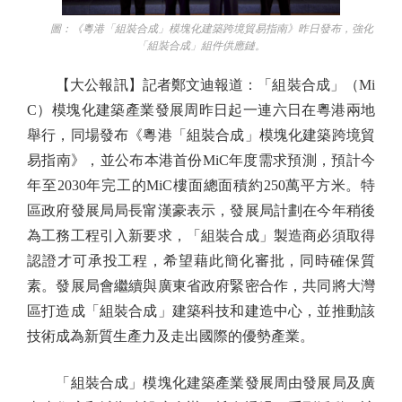
圖：《粵港「組裝合成」模塊化建築跨境貿易指南》昨日發布，強化
「組裝合成」組件供應鏈。
【大公報訊】記者鄭文迪報道：「組裝合成」（Mi
C）模塊化建築產業發展周昨日起一連六日在粵港兩地
舉行，同場發布《粵港「組裝合成」模塊化建築跨境貿
易指南》，並公布本港首份MiC年度需求預測，預計今
年至2030年完工的MiC樓面總面積約250萬平方米。特
區政府發展局局長甯漢豪表示，發展局計劃在今年稍後
為工務工程引入新要求，「組裝合成」製造商必須取得
認證才可承投工程，希望藉此簡化審批，同時確保質
素。發展局會繼續與廣東省政府緊密合作，共同將大灣
區打造成「組裝合成」建築科技和建造中心，並推動該
技術成為新質生產力及走出國際的優勢產業。
「組裝合成」模塊化建築產業發展周由發展局及廣