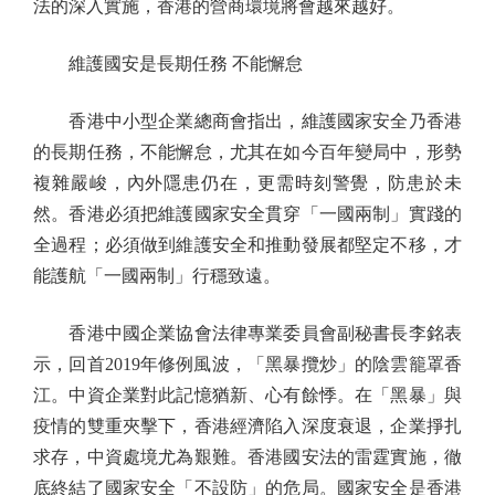
法的深入實施，香港的營商環境將會越來越好。
維護國安是長期任務 不能懈怠
香港中小型企業總商會指出，維護國家安全乃香港
的長期任務，不能懈怠，尤其在如今百年變局中，形勢
複雜嚴峻，內外隱患仍在，更需時刻警覺，防患於未
然。香港必須把維護國家安全貫穿「一國兩制」實踐的
全過程；必須做到維護安全和推動發展都堅定不移，才
能護航「一國兩制」行穩致遠。
香港中國企業協會法律專業委員會副秘書長李銘表
示，回首2019年修例風波，「黑暴攬炒」的陰雲籠罩香
江。中資企業對此記憶猶新、心有餘悸。在「黑暴」與
疫情的雙重夾擊下，香港經濟陷入深度衰退，企業掙扎
求存，中資處境尤為艱難。香港國安法的雷霆實施，徹
底終結了國家安全「不設防」的危局。國家安全是香港