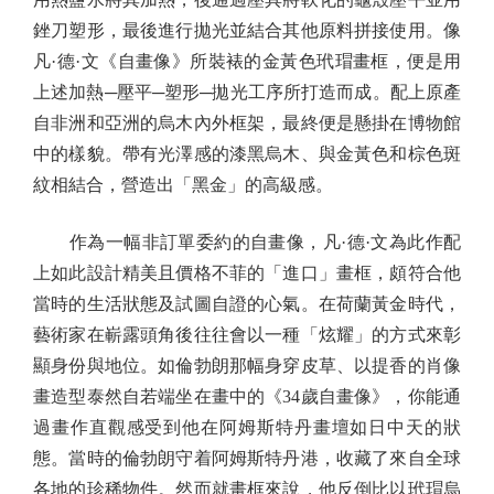
銼刀塑形，最後進行拋光並結合其他原料拼接使用。像
凡·德·文《自畫像》所裝裱的金黃色玳瑁畫框，便是用
上述加熱─壓平─塑形─拋光工序所打造而成。配上原產
自非洲和亞洲的烏木內外框架，最終便是懸掛在博物館
中的樣貌。帶有光澤感的漆黑烏木、與金黃色和棕色斑
紋相結合，營造出「黑金」的高級感。
作為一幅非訂單委約的自畫像，凡·德·文為此作配
上如此設計精美且價格不菲的「進口」畫框，頗符合他
當時的生活狀態及試圖自證的心氣。在荷蘭黃金時代，
藝術家在嶄露頭角後往往會以一種「炫耀」的方式來彰
顯身份與地位。如倫勃朗那幅身穿皮草、以提香的肖像
畫造型泰然自若端坐在畫中的《34歲自畫像》，你能通
過畫作直觀感受到他在阿姆斯特丹畫壇如日中天的狀
態。當時的倫勃朗守着阿姆斯特丹港，收藏了來自全球
各地的珍稀物件。然而就畫框來說，他反倒比以玳瑁烏