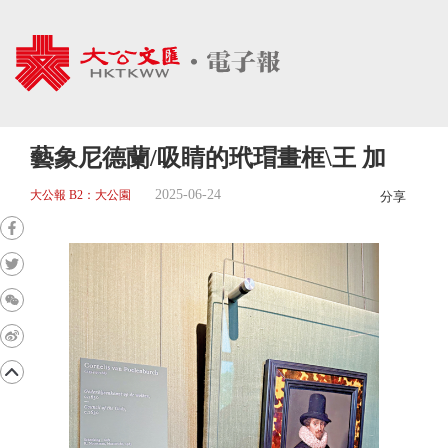
藝象尼德蘭/吸睛的玳瑁畫框\王 加
2025-06-24
大公報 B2：大公園
分享