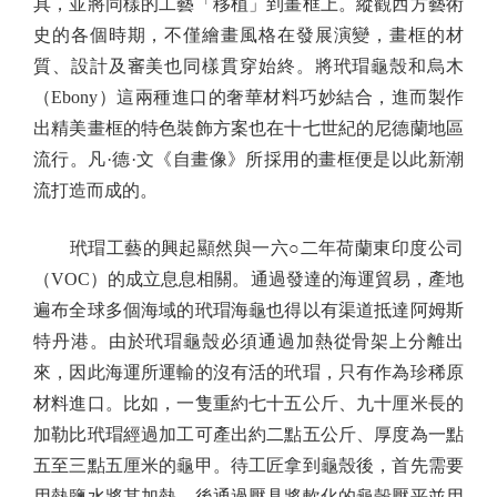
具，並將同樣的工藝「移植」到畫框上。縱觀西方藝術
史的各個時期，不僅繪畫風格在發展演變，畫框的材
質、設計及審美也同樣貫穿始終。將玳瑁龜殼和烏木
（Ebony）這兩種進口的奢華材料巧妙結合，進而製作
出精美畫框的特色裝飾方案也在十七世紀的尼德蘭地區
流行。凡·德·文《自畫像》所採用的畫框便是以此新潮
流打造而成的。
玳瑁工藝的興起顯然與一六○二年荷蘭東印度公司
（VOC）的成立息息相關。通過發達的海運貿易，產地
遍布全球多個海域的玳瑁海龜也得以有渠道抵達阿姆斯
特丹港。由於玳瑁龜殼必須通過加熱從骨架上分離出
來，因此海運所運輸的沒有活的玳瑁，只有作為珍稀原
材料進口。比如，一隻重約七十五公斤、九十厘米長的
加勒比玳瑁經過加工可產出約二點五公斤、厚度為一點
五至三點五厘米的龜甲。待工匠拿到龜殼後，首先需要
用熱鹽水將其加熱，後通過壓具將軟化的龜殼壓平並用