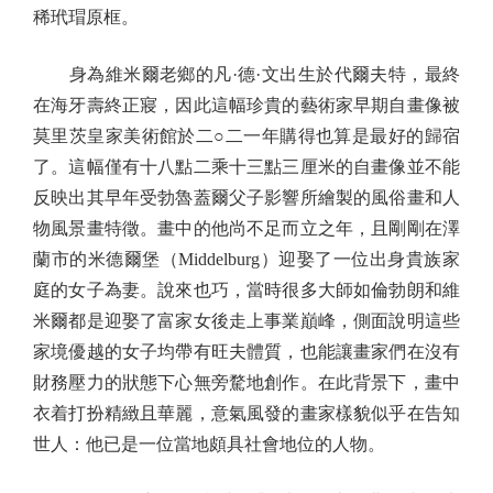
稀玳瑁原框。
身為維米爾老鄉的凡·德·文出生於代爾夫特，最終
在海牙壽終正寢，因此這幅珍貴的藝術家早期自畫像被
莫里茨皇家美術館於二○二一年購得也算是最好的歸宿
了。這幅僅有十八點二乘十三點三厘米的自畫像並不能
反映出其早年受勃魯蓋爾父子影響所繪製的風俗畫和人
物風景畫特徵。畫中的他尚不足而立之年，且剛剛在澤
蘭市的米德爾堡（Middelburg）迎娶了一位出身貴族家
庭的女子為妻。說來也巧，當時很多大師如倫勃朗和維
米爾都是迎娶了富家女後走上事業巔峰，側面說明這些
家境優越的女子均帶有旺夫體質，也能讓畫家們在沒有
財務壓力的狀態下心無旁騖地創作。在此背景下，畫中
衣着打扮精緻且華麗，意氣風發的畫家樣貌似乎在告知
世人：他已是一位當地頗具社會地位的人物。