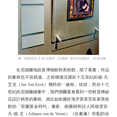
圖：阿德里安·凡·德·文畫作《自畫像》配有玳瑁畫框。\作者供圖
在尼德蘭地區逛博物館和美術館，除了看畫，作品
的畫框也不容錯過。之前聊過活躍於十五世紀的揚·凡·
艾克（Jan Van Eyck）獨特的「繪框」炫技；而在十七
世紀的尼德蘭繪畫中，我們偶爾還會看到一些材質稀缺
且設計精美的畫框。就比如收藏於海牙莫里茨皇家美術
館的「荷蘭黃金時代」畫家、插圖師和詩人阿德里安·
凡·德·文（Adriaen van de Venne）《自畫像》所配的珍