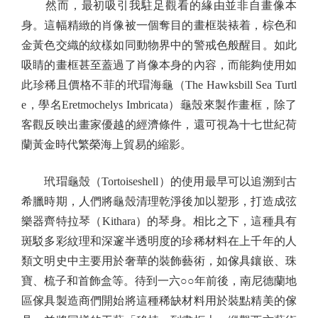
然而，最初吸引我駐足觀看的緣由並非自畫像本
身。這幅精緻的肖像被一個奪目的畫框裝裱着，棕色和
金黃色交織的紋樣如同動物界中的警戒色般醒目。如此
吸睛的畫框甚至蓋過了肖像本身的內容，而能夠使用如
此珍稀且價格不菲的玳瑁海龜（The Hawksbill Sea Turtl
e，學名Eretmochelys Imbricata）龜殼來製作畫框，除了
客觀反映出畫家優越的經濟條件，還可視為十七世紀荷
蘭黃金時代繁榮海上貿易的縮影。
玳瑁龜殼（Tortoiseshell）的使用最早可以追溯到古
希臘時期，人們將龜殼清理乾淨後加以塑形，打造成弦
樂器齊特拉琴（Kithara）的琴身。相比之下，這種具有
斑駁多彩紋理和深邃半透明度的珍稀材料在上千年的人
類文明史中主要用於奢華的裝飾藝術，如傢具鑲嵌、珠
寶、梳子和首飾盒等。待到一六○○年前後，南尼德蘭地
區傢具製造商們開始將這種稀缺材料用於裝點精美的傢