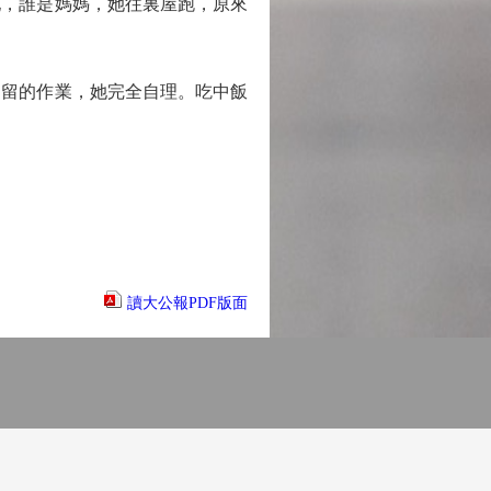
，誰是媽媽，她往裏屋跑，原來
留的作業，她完全自理。吃中飯
讀大公報PDF版面