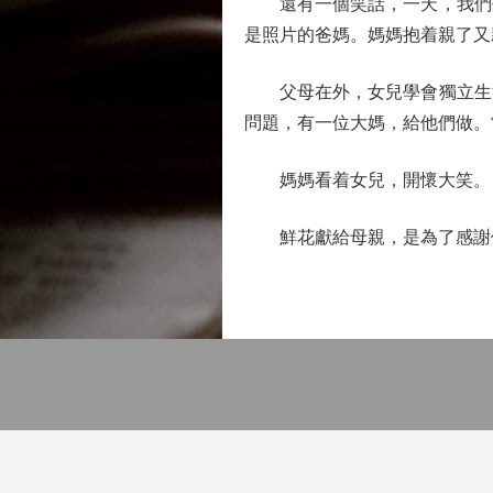
還有一個笑話，一天，我們去
是照片的爸媽。媽媽抱着親了又
父母在外，女兒學會獨立生活
問題，有一位大媽，給他們做。
媽媽看着女兒，開懷大笑。
鮮花獻給母親，是為了感謝他