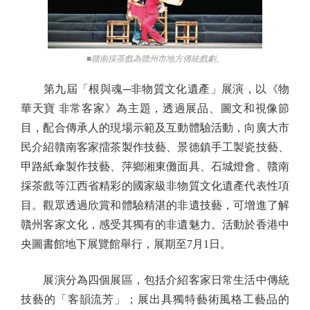
■贛南採茶戲為贛州市地方傳統戲劇。
第九屆「根與魂─非物質文化遺產」展演，以《物
華天寶 非常客家》為主題，透過展品、圖文和視像節
目，配合傳承人的現場示範及互動體驗活動，向廣大市
民介紹贛南客家擂茶製作技藝、景德鎮手工製瓷技藝、
甲路紙傘製作技藝、萍鄉湘東儺面具、石城燈會、贛南
採茶戲等江西省精彩的國家級非物質文化遺產代表性項
目。觀眾透過欣賞和體驗精湛的非遺技藝，可增進了解
贛州客家文化，感受其獨有的非遺魅力。活動於香港中
央圖書館地下展覽館舉行，展期至7月1日。
展演分為四個展區，包括介紹客家日常生活中傳統
技藝的「客韻流芳」；展出具獨特藝術風格工藝品的