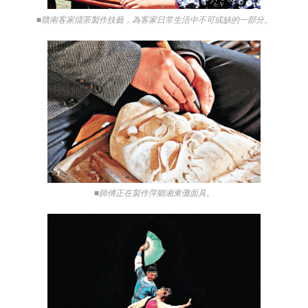
■贛南客家擂茶製作技藝，為客家日常生活中不可或缺的一部分。
■師傅正在製作萍鄉湘東儺面具。