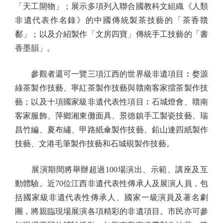
「天工開物」；展示多項列入聯合國教科文組織《人類
非遺代表作名錄》的中國傳統製茶技藝的「茶香贛
鄱」；以及介紹製作「文房四寶」傳統手工技藝的「書
香墨韻」。
參觀者還可一覽三項江西的世界級非遺項目︰婺源
綠茶製作技藝、寧紅茶製作技藝與贛南客家擂茶製作技
藝；以及十項國家級非遺代表性項目︰石城燈會、贛南
客家服飾、萍鄉湘東儺面具、景德鎮手工製瓷技藝、瑞
昌竹編、夏布繡、甲路紙傘製作技藝、鉛山連四紙製作
技藝、文港毛筆製作技藝和石城硯製作技藝。
展演期間將舉辦超過100場演出、示範、講座及互
動體驗。近70位江西非遺代表性傳承人及展演人員，包
括國家級非遺代表性傳承人、國家一級演員及著名劇
團，將親臨現場展演各項精彩的非遺項目。市民亦可參