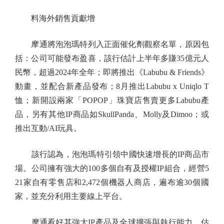
料海外銷售貢獻增
摩通將泡泡瑪特列入正面催化劑觀察名單，原因包
括：公司可能發布盈喜，該行估計上半年多賺35億元人
民幣，超過2024年全年；即將推出《Labubu & Friends》
動畫，並配合新產品發布；8月推出Labubu x Uniqlo T
恤；新開設兩家「POPOP」珠寶店售賣更多Labubu產
品，另有其他IP商品如SkullPanda、Molly及Dimoo；或
推出互動/AI玩具。
該行認為，泡泡瑪特引領中國快速增長的IP商品市
場。公司擁有強大的100多個自有及授權IP組合，經營5
21家自有零售店和2,472個機器人商店，遍布逾30個國
家，並充分利用主要線上平台。
摩通看好其強大IP產品及全球擴張與執行能力。估