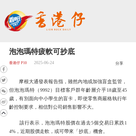
泡泡瑪特疲軟可抄底
2025-06-24
香港仔 P10
分享
摩根大通發表報告指，雖然內地或加強盲盒監管，
但泡泡瑪特（9992）目標客戶群年齡層介乎18歲至45
歲，有別面向中小學生的盲卡，即使零售商嚴格執行年
齡控制要求，相信對公司銷售影響不大。
該行表示，泡泡瑪特股價在過去5個交易日累跌1
4%，近期股價走軟，或可帶來「抄底」機會。