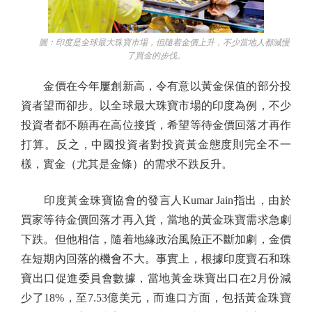
圖：印度是全球最大珠寶市場，但隨着金價上升，不少當地人都減慢
了買金的步伐。
金價在今年屢創新高，令有意以黃金保值的部分投
資者望而卻步。以全球最大珠寶市場的印度為例，不少
投資者都不願再在高位接貨，希望等待金價回落才再作
打算。反之，中國投資者對投資黃金態度則完全不一
樣，實金（尤其是金條）的需求不跌反升。
印度黃金珠寶協會的發言人Kumar Jain指出，由於
買家等待金價回落才再入貨，當地的黃金珠寶需求急劇
下跌。但他相信，隨着地緣政治風險正不斷加劇，金價
在短期內回落的機會不大。事實上，根據印度寶石和珠
寶出口促進委員會數據，當地黃金珠寶出口在2月份減
少了18%，至7.53億美元，而進口方面，包括黃金珠寶