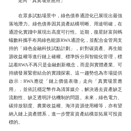
走向「真實場景應用」
在眾多試點場景中，綠色債券通證化已展現出最強
落地潛力。綠色債券因其資產結構明晰、用途明確，在
通證化實踐中展現出高度可行性。近期，復星財富與螞
蟻數科攜手布局綠色能源RWA通證化，並配合金管局支
持的「綠色金融科技試點計劃」，針對碳資產、再生能
源收益權等進行鏈上確權、標準拆分與智能化管理，標
誌着RWA不再只是金融創新概念，而是與實體產業、可
持續發展緊密結合的實踐探索。這一趨勢也為市場提供
啟示：RWA應從「鏈上價值表徵」走向「真實場景應
用」，並依託穩定幣作為清算媒介，解決過去資產缺乏
流動性、缺乏透明評估機制的問題。未來，綠色電力、
碳排放額度、農業收益權、海洋資源使用權等，亦有望
納入鏈上資產體系，進一步豐富資產結構並拓展可投資
標的。