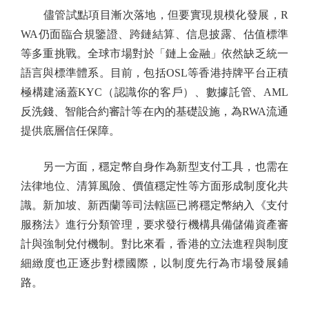
儘管試點項目漸次落地，但要實現規模化發展，R
WA仍面臨合規鑒證、跨鏈結算、信息披露、估值標準
等多重挑戰。全球市場對於「鏈上金融」依然缺乏統一
語言與標準體系。目前，包括OSL等香港持牌平台正積
極構建涵蓋KYC（認識你的客戶）、數據託管、AML
反洗錢、智能合約審計等在內的基礎設施，為RWA流通
提供底層信任保障。
另一方面，穩定幣自身作為新型支付工具，也需在
法律地位、清算風險、價值穩定性等方面形成制度化共
識。新加坡、新西蘭等司法轄區已將穩定幣納入《支付
服務法》進行分類管理，要求發行機構具備儲備資產審
計與強制兌付機制。對比來看，香港的立法進程與制度
細緻度也正逐步對標國際，以制度先行為市場發展鋪
路。