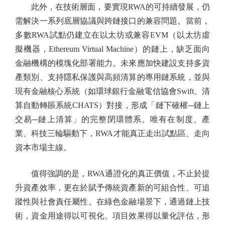
此外，在技術層面，要實現RWA的可持續發展，仍
需解決一系列底層協議與跨鏈接口的兼容問題。當前，
多數RWA試點仍建立在以太坊或兼容EVM（以太坊虛
擬機器，Ethereum Virtual Machine）的鏈上，缺乏面向
金融機構的模塊化部署能力。未來應加快建設支持多資
產類別、支持隱私保護與高頻清算的專用鏈系統，並與
現有金融核心系統（如環球銀行金融電信協會Swift、清
算自動轉賬系統CHATS）對接，形成「鏈下確權─鏈上
交易─鏈上清算」的完整閉環體系。唯有在制度、產
業、科技三輪驅動下，RWA才能真正走出試點區、走向
資本市場主線。
值得強調的是，RWA通證化的真正價值，不止於提
升資產效率，更在於賦予傳統資產新的可組合性、可追
蹤性與社會責任屬性。在綠色金融場景下，通過鏈上技
術，資金用途得以可視化、項目效果得以量化評估，形