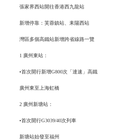
張家界西站開往香港西九龍站
新增停靠：芙蓉鎮站、耒陽西站
灣區多個高鐵站新增跨省線路一覽
1 廣州東站：
•首次開行新增G800次「達速」高鐵
廣州東至上海虹橋
2 廣州新塘站：
•首次開行G3039/40次列車
新塘站始發至福州