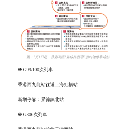
圖：7月1日起，香港高鐵5條線路新增7個內地停靠站點
❶ G99/100次列車
香港西九龍站往返上海虹橋站
新增停靠：景德鎮北站
❷ G306次列車