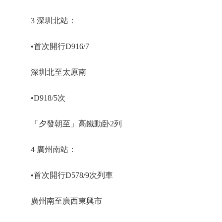
3 深圳北站：
•首次開行D916/7
深圳北至太原南
•D918/5次
「夕發朝至」高鐵動卧2列
4 廣州南站：
•首次開行D578/9次列車
廣州南至廣西東興市