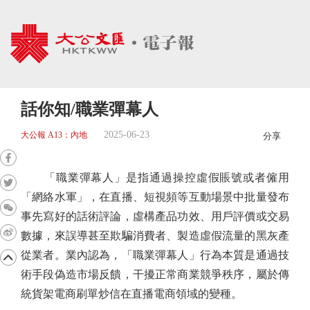
話你知/職業彈幕人
2025-06-23
大公報 A13：內地
分享
「職業彈幕人」是指通過操控虛假賬號或者僱用
「網絡水軍」，在直播、短視頻等互動場景中批量發布
事先寫好的話術評論，虛構產品功效、用戶評價或交易
數據，來誤導甚至欺騙消費者、製造虛假流量的黑灰產
從業者。業內認為，「職業彈幕人」行為本質是通過技
術手段偽造市場反饋，干擾正常商業競爭秩序，屬於傳
統貨架電商刷單炒信在直播電商領域的變種。