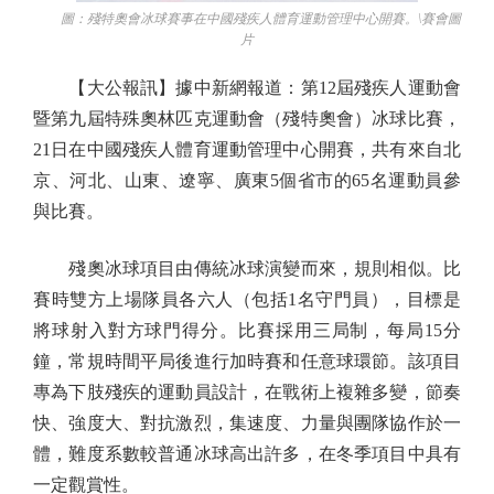
圖：殘特奧會冰球賽事在中國殘疾人體育運動管理中心開賽。\賽會圖
片
【大公報訊】據中新網報道：第12屆殘疾人運動會
暨第九屆特殊奧林匹克運動會（殘特奧會）冰球比賽，
21日在中國殘疾人體育運動管理中心開賽，共有來自北
京、河北、山東、遼寧、廣東5個省市的65名運動員參
與比賽。
殘奧冰球項目由傳統冰球演變而來，規則相似。比
賽時雙方上場隊員各六人（包括1名守門員），目標是
將球射入對方球門得分。比賽採用三局制，每局15分
鐘，常規時間平局後進行加時賽和任意球環節。該項目
專為下肢殘疾的運動員設計，在戰術上複雜多變，節奏
快、強度大、對抗激烈，集速度、力量與團隊協作於一
體，難度系數較普通冰球高出許多，在冬季項目中具有
一定觀賞性。