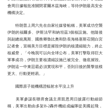
會周日據報批准關閉霍爾木茲海峽，等待伊朗最高安全
機構決定。
特朗普上周六先在自家社媒發帖稱，美軍成功空襲
伊朗的福爾多、伊斯法罕和納坦茲3個核設施。他隨後
與副總統萬斯、國務卿魯比奧和防長海格塞斯召開白宮
記者會，宣稱美方目標是摧毀伊朗的核濃縮能力，終止
核威脅，「今晚我可以向全球公布，美軍打擊取得巨大
軍事成功，伊朗主要核濃縮設施已被完全、徹底摧毀。
伊朗這一中東惡霸必須實現和平，否則日後的襲擊規模
更大、行動更輕易。」
國際原子能機構證輻射水平沒上升
美軍參謀長聯席會議主席凱恩周日披露行動細節
稱，美軍出動由多架B-2轟炸機組成編隊從美國起飛，