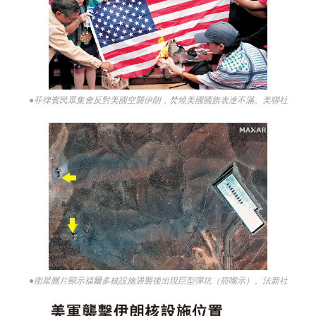
●菲律賓民眾集會反對美國空襲伊朗，焚燒美國國旗表達不滿。美聯社
●衛星圖片顯示福爾多核設施遇襲後出現巨型彈坑（箭嘴示）。法新社