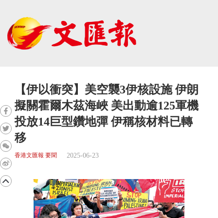
【伊以衝突】美空襲3伊核設施 伊朗
擬關霍爾木茲海峽 美出動逾125軍機
投放14巨型鑽地彈 伊稱核材料已轉
移
2025-06-23
香港文匯報 要聞