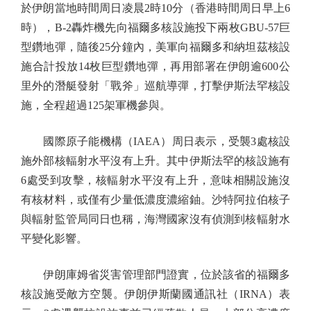
於伊朗當地時間周日凌晨2時10分（香港時間周日早上6
時），B-2轟炸機先向福爾多核設施投下兩枚GBU-57巨
型鑽地彈，隨後25分鐘內，美軍向福爾多和納坦茲核設
施合計投放14枚巨型鑽地彈，再用部署在伊朗逾600公
里外的潛艇發射「戰斧」巡航導彈，打擊伊斯法罕核設
施，全程超過125架軍機參與。
國際原子能機構（IAEA）周日表示，受襲3處核設
施外部核輻射水平沒有上升。其中伊斯法罕的核設施有
6處受到攻擊，核輻射水平沒有上升，意味相關設施沒
有核材料，或僅有少量低濃度濃縮鈾。沙特阿拉伯核子
與輻射監管局同日也稱，海灣國家沒有偵測到核輻射水
平變化影響。
伊朗庫姆省災害管理部門證實，位於該省的福爾多
核設施受敵方空襲。伊朗伊斯蘭國通訊社（IRNA）表