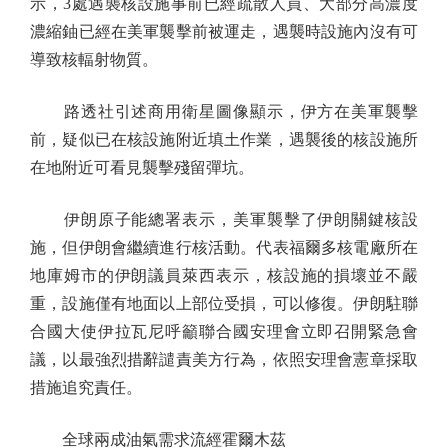
示，3處遇襲核設施事前已經疏散人員、大部分高濃度
濃縮鈾已經在美軍襲擊前被運走，遇襲時設施內沒有可
導致核輻射物質。
路透社引述商用衛星圖像顯示，伊方在美軍襲擊
前，疑似已在核設施附近填土作業，遇襲後的核設施所
在地附近可看見襲擊殘留彈坑。
伊朗原子能總署表示，美軍襲擊了伊朗關鍵核設
施，但伊朗會繼續進行核活動。代表福爾多核電廠所在
地庫姆市的伊朗議員萊西表示，核設施的損壞並不嚴
重，設施僅有地面以上部位受損，可以修復。伊朗駐聯
合國大使伊拉瓦尼呼籲聯合國安理會立即召開緊急會
議，以最強烈措辭譴責美方行為，依照安理會憲章採取
措施追究責任。
全球兩成油氣需求流經霍爾木茲