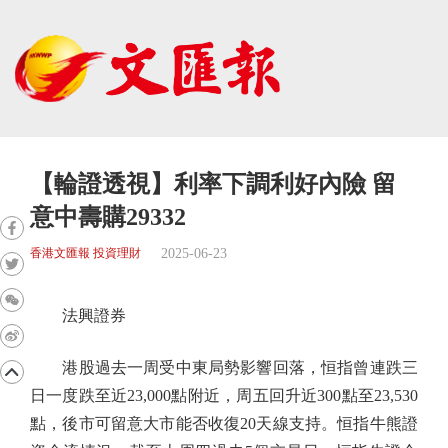
【輪證透視】利率下調利好內險 留
意中壽購29332
2025-06-23
香港文匯報 投資理財
法興證券
港股過去一周受中東局勢影響回落，恒指曾連跌三
日一度跌至近23,000點附近，周五回升近300點至23,530
點，後市可留意大市能否收復20天線支持。恒指牛熊證