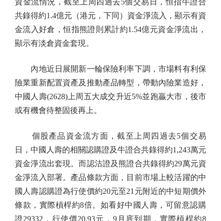
資金流情況，截至上周四過去5個交易日，恒指牛證合
共錄得約1.4億元（港元，下同）資金淨流入，顯示有資
金流入好倉，恒指熊證則累計約1.54億元資金淨流出，
顯示有淡倉資金套現。
內地近日展開新一輪保險利率下調，市場料有利保
險業重新配置資產及推動產品轉型，帶動內險業造好，
中國人壽(2628)上周五大成交升近5%並跑贏大市，後市
或有機會待整固後再上。
個股產品資金流方面，截至上周四過去5個交易
日，中國人壽的相關認購證及牛證合共錄得約1,243萬元
資金淨流出套現。而認沽證及熊證合共錄得約29萬元資
金淨流入部署。產品條款方面，目前市場上較活躍的中
國人壽認購證為行使價約20元至21元附近的中短期價外
條款，實際槓桿約8倍。如看好中國人壽，可留意認購
證29332，行使價20.93元，9月底到期，實際槓桿約8