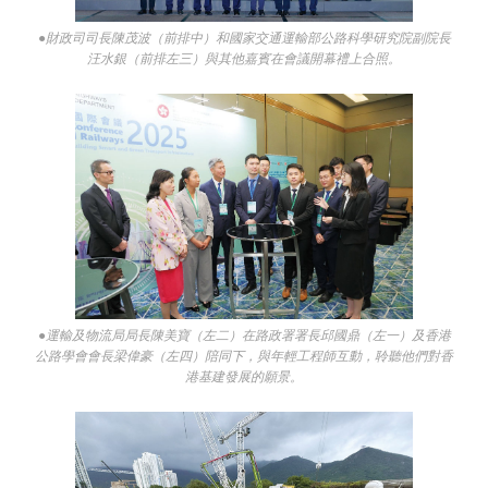
●財政司司長陳茂波（前排中）和國家交通運輸部公路科學研究院副院長
汪水銀（前排左三）與其他嘉賓在會議開幕禮上合照。
●運輸及物流局局長陳美寶（左二）在路政署署長邱國鼎（左一）及香港
公路學會會長梁偉豪（左四）陪同下，與年輕工程師互動，聆聽他們對香
港基建發展的願景。