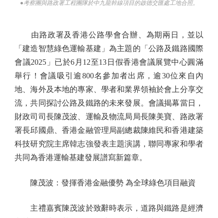
●考察團與路政署工程團隊於中九龍幹線項目的啟德交匯處工地合照。
由路政署及香港公路學會合辦、為期兩日，並以
「建造智慧綠色運輸基建」為主題的「公路及鐵路國際
會議2025」已於6月12至13日假香港會議展覽中心圓滿
舉行！會議吸引逾800名參加者出席，逾30位來自內
地、海外及本地的專家、學者和業界領袖於會上分享交
流，共同探討公路及鐵路的未來發展。會議揭幕當日，
財政司司長陳茂波、運輸及物流局局長陳美寶、路政署
署長邱國鼎、香港金融管理局副總裁陳維民和香港建築
科技研究院主席韓志強發表主題演講，聯同專家和學者
共同為香港運輸基建發展譜寫新篇章。
陳茂波：發揮香港金融優勢 為全球綠色項目融資
主禮嘉賓陳茂波於致辭時表示，道路與鐵路是經濟