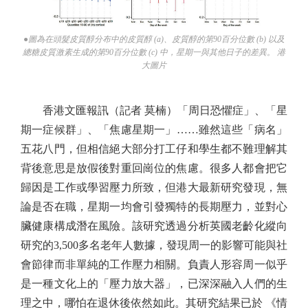
●圖為在頭髮皮質醇分布中的皮質醇 (a)、皮質醇的第90百分位數 (b) 以及
總糖皮質激素生成的第90百分位數 (c) 中，星期一與其他日子的差異。 港
大圖片
香港文匯報訊（記者 莫楠）「周日恐懼症」、「星
期一症候群」、「焦慮星期一」……雖然這些「病名」
五花八門，但相信絕大部分打工仔和學生都不難理解其
背後意思是放假後對重回崗位的焦慮。很多人都會把它
歸因是工作或學習壓力所致，但港大最新研究發現，無
論是否在職，星期一均會引發獨特的長期壓力，並對心
臟健康構成潛在風險。該研究透過分析英國老齡化縱向
研究的3,500多名老年人數據，發現周一的影響可能與社
會節律而非單純的工作壓力相關。負責人形容周一似乎
是一種文化上的「壓力放大器」，已深深融入人們的生
理之中，哪怕在退休後依然如此。其研究結果已於 《情