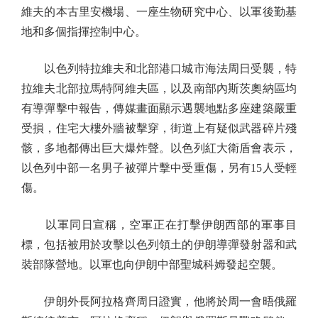
維夫的本古里安機場、一座生物研究中心、以軍後勤基
地和多個指揮控制中心。
以色列特拉維夫和北部港口城市海法周日受襲，特
拉維夫北部拉馬特阿維夫區，以及南部內斯茨奧納區均
有導彈擊中報告，傳媒畫面顯示遇襲地點多座建築嚴重
受損，住宅大樓外牆被擊穿，街道上有疑似武器碎片殘
骸，多地都傳出巨大爆炸聲。以色列紅大衛盾會表示，
以色列中部一名男子被彈片擊中受重傷，另有15人受輕
傷。
以軍同日宣稱，空軍正在打擊伊朗西部的軍事目
標，包括被用於攻擊以色列領土的伊朗導彈發射器和武
裝部隊營地。以軍也向伊朗中部聖城科姆發起空襲。
伊朗外長阿拉格齊周日證實，他將於周一會晤俄羅