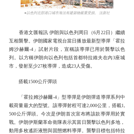
●以色列北部港口城市海法有建築物嚴重受損。 法新社
香港文匯報訊 伊朗與以色列周日（6月22日）繼續
互相襲擊。伊朗國家電視台當日播放最新型導彈「霍拉
姆沙赫爾-4」試射片段，宣稱該導彈已用於襲擊以色
列。以方稱伊朗向以色列包括首都特拉維夫在內3座城
市，發射至少27枚導彈，造成23人受傷。
搭載1500公斤彈頭
「霍拉姆沙赫爾-4」型導彈是伊朗彈道導彈系列中
載荷量最大的型號。該導彈射程可達2,000公里，搭載1,
500公斤彈頭。今次是伊朗首次宣布將該款導彈用於實
戰。伊朗伊斯蘭革命衛隊表示其當日襲擊以色列多地，
動用多枚遙距液態與固態燃料導彈。襲擊目標包括特拉