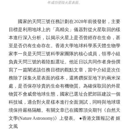
年成功登陸火星表面。
國家的天問三號任務計劃在2028年前後發射，主要
目標是利用地球上的「高精尖」儀器對從火星取回的樣
本進行深入分析，以揭示火星上是否曾經存在生命，甚
至是否仍有生命存在。香港大學地球科學系天體生物學
家李一良是天問三號科學家團隊的核心成員，領導小組
負責天問三號的着陸點選址。他近日以共同作者身份撰
寫了一篇闡述該任務目標的觀點文章，當中介紹是次任
務除了採集火星表面的樣本，還將鑽探至地下約兩米深
處，是否保存珍貴的生命有機物質。為確保取回的外星
物質不會威脅地球生態，國家已選址合肥郊區建設一個
科技城，適合對火星樣本進行全面測試，同時與地球環
境保持嚴格隔離。有關文章已在國際頂尖期刊《自然天
文學(Nature Astronomy)》上發表。 ●香港文匯報記者 姬
文風