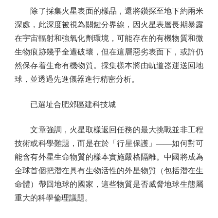
除了採集火星表面的樣品，還將鑽探至地下約兩米
深處，此深度被視為關鍵分界線，因火星表層長期暴露
在宇宙輻射和強氧化劑環境，可能存在的有機物質和微
生物痕跡幾乎全遭破壞，但在這層惡劣表面下，或許仍
然保存着生命有機物質。採集樣本將由軌道器運送回地
球，並透過先進儀器進行精密分析。
已選址合肥郊區建科技城
文章強調，火星取樣返回任務的最大挑戰並非工程
技術或科學難題，而是在於「行星保護」——如何對可
能含有外星生命物質的樣本實施嚴格隔離。中國將成為
全球首個把潛在具有生物活性的外星物質（包括潛在生
命體）帶回地球的國家，這些物質是否威脅地球生態屬
重大的科學倫理議題。