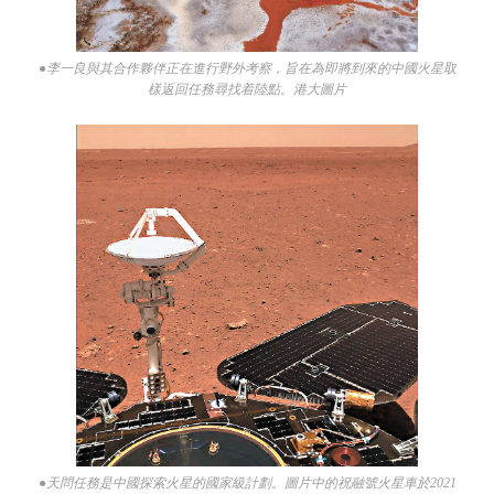
●李一良與其合作夥伴正在進行野外考察，旨在為即將到來的中國火星取
樣返回任務尋找着陸點。港大圖片
●天問任務是中國探索火星的國家級計劃。圖片中的祝融號火星車於2021