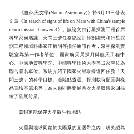
《自然天文學(Nature Astronomy)》於6月19日發表
文章《In search of signs of life on Mars with China's sample
return mission Tianwen-3》。該論文由行星探測工程首席
科學家侯增謙、天問三號任務總設計師劉繼忠和行星探
測工程領域科學家汪毓明等擔任通訊作者，深空探測實
驗室為第一作者單位，國家航天局探月與航天工程中
心、中國地質科學院、中國科學技術大學等12家單位為
聯合署名單位。系統介紹了國家火星取樣返回任務「天
問三號」的科學目標、着陸點遴選、探測載荷配置與樣
品實驗室需求等，為人類即將開展首次火星取樣返回描
繪了發展前景。
需鎖定能保存火星微生物地點
火星與地球同處於太陽系的宜居帶之內，研究認為