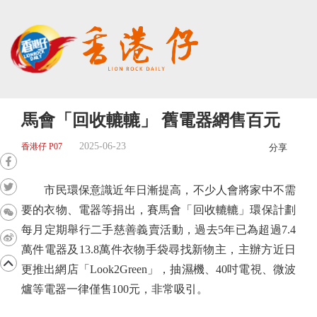
馬會「回收轆轆」 舊電器網售百元
2025-06-23
香港仔 P07
分享
市民環保意識近年日漸提高，不少人會將家中不需
要的衣物、電器等捐出，賽馬會「回收轆轆」環保計劃
每月定期舉行二手慈善義賣活動，過去5年已為超過7.4
萬件電器及13.8萬件衣物手袋尋找新物主，主辦方近日
更推出網店「Look2Green」，抽濕機、40吋電視、微波
爐等電器一律僅售100元，非常吸引。