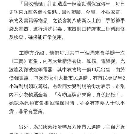
「回收轆轆」計劃透過一輛流動環保宣傳車，每日
走訪東九龍各個收集點，回收塑膠、金屬、 小型家電、
衣物及書籍等物品，之後會將八成新以上的二手衫褲手
袋及電器，進行清洗消毒，電器則由持牌電工師傅維修
及檢查，確保能正常使用。
主辦方介紹，他們每月其中一個周末會舉辦一次
《二賣》市集，內有大量新淨衣物、風扇、電飯煲、光
波爐及微波爐等電器，其中衣物均一價10元出售，由於
價錢實惠，每次都吸引大批市民選購，有市民更提早2
小時到場領取籌號。有帶同女兒到場的街坊表示，市集
內不少衣物屬全新，「有啲連牌都未剪，真係好抵！」
她認為此類市集推動環保同時，亦令有需要人士執平
貨，非常有意義。
另外，為加快舊物流轉及方便市民選購，主辦方近