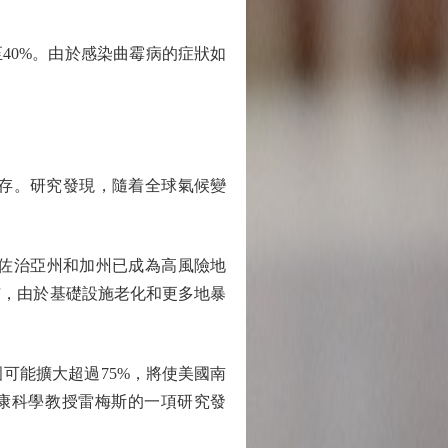
40%。由於感染曲霉病的症狀如
存。研究發現，隨着全球氣候變
佐治亞州和加州已成為高風險地
市，由於基礎設施老化和更多地暴
可能擴大超過75%，將使美國南
健康科學教授雷梅斯的一項研究發