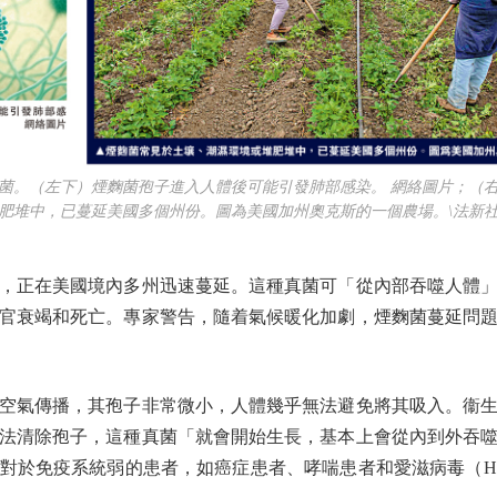
。（左下）煙麴菌孢子進入人體後可能引發肺部感染。 網絡圖片；（右
肥堆中，已蔓延美國多個州份。圖為美國加州奧克斯的一個農場。\法新
正在美國境內多州迅速蔓延。這種真菌可「從內部吞噬人體」
官衰竭和死亡。專家警告，隨着氣候暖化加劇，煙麴菌蔓延問
氣傳播，其孢子非常微小，人體幾乎無法避免將其吸入。衞生
法清除孢子，這種真菌「就會開始生長，基本上會從內到外吞
對於免疫系統弱的患者，如癌症患者、哮喘患者和愛滋病毒（H