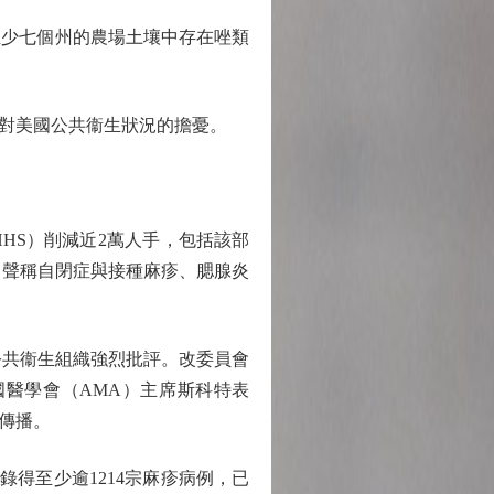
少七個州的農場土壤中存在唑類
對美國公共衞生狀況的擔憂。
S）削減近2萬人手，包括該部
，聲稱自閉症與接種麻疹、腮腺炎
公共衞生組織強烈批評。改委員會
醫學會（AMA）主席斯科特表
傳播。
得至少逾1214宗麻疹病例，已