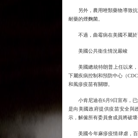
另外，農用唑類藥物導致抗藥
耐藥的煙麴菌。
不過，曲霉病在美國不屬於可
美國公共衞生情況嚴峻
美國總統特朗普上任以來，大
下屬疾病控制和預防中心（CD
和風疹疫苗有關聯。
小肯尼迪在6月9日宣布，已解
是向美國政府提供疫苗安全與
示，解僱所有委員會成員將破壞
美國今年麻疹疫情肆虐，百日咳