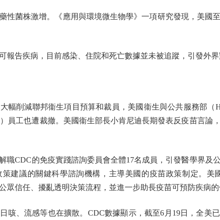
性菌株激增。《應用與環境微生物學》一項研究發現，美國至
報告疾病，目前感染、住院和死亡數據並未被追蹤，引發外界
幅削減聯邦衞生項目預算和裁員，美國衞生與公共服務部（HH
C）員工也遭裁撤。美國衞生部長小肯尼迪長期發表反疫苗言論
職CDC的免疫實踐諮詢委員會全體17名成員，引發醫學界及
政策建議的關鍵科學諮詢機構，主導美國的疫苗政策制定。美國
公眾信任、擾亂透明決策流程，並進一步助長疫苗可預防疾病的
、流感等也在擴散。CDC數據顯示，截至6月19日，全美已錄