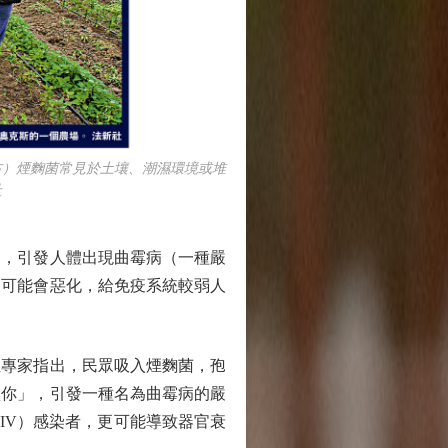
）煙麴菌常見於土壤、潮濕環境或堆
社
，引發人體出現曲霉病（一種嚴
題可能會惡化，給免疫系統較弱人
專家指出，民眾吸入煙麴菌，孢
噬你」，引發一種名為曲霉病的嚴
IV）感染者，更可能導致器官衰