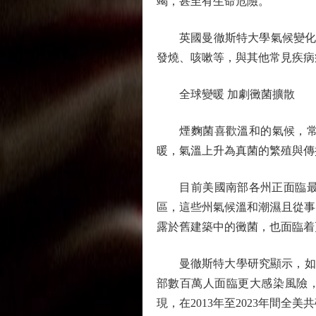
竭，甚至有生命危險。
英國曼徹斯特大學氣候變化和傳
發燒、咳嗽等，與其他常見疾病
全球變暖 加劇黴菌擴散
煙麴菌喜歡溫和的氣候，常見
暖，氣溫上升為真菌的繁殖與傳
目前美國南部各州正面臨最嚴
區，這些州氣候溫和潮濕且從事
露於舊建築中的黴菌，也面臨着
曼徹斯特大學研究顯示，如果維
部數百萬人面臨更大感染風險，
現，在2013年至2023年間全