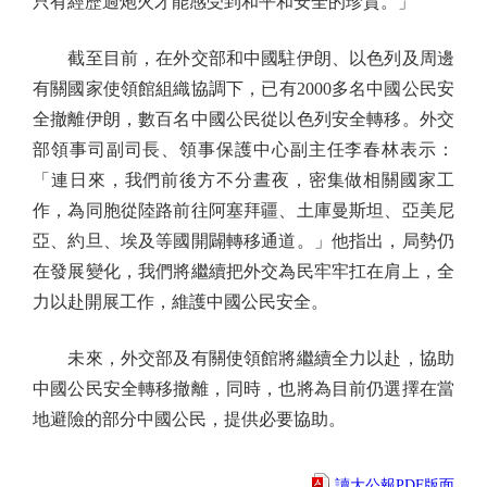
只有經歷過炮火才能感受到和平和安全的珍貴。」
截至目前，在外交部和中國駐伊朗、以色列及周邊
有關國家使領館組織協調下，已有2000多名中國公民安
全撤離伊朗，數百名中國公民從以色列安全轉移。外交
部領事司副司長、領事保護中心副主任李春林表示：
「連日來，我們前後方不分晝夜，密集做相關國家工
作，為同胞從陸路前往阿塞拜疆、土庫曼斯坦、亞美尼
亞、約旦、埃及等國開闢轉移通道。」他指出，局勢仍
在發展變化，我們將繼續把外交為民牢牢扛在肩上，全
力以赴開展工作，維護中國公民安全。
未來，外交部及有關使領館將繼續全力以赴，協助
中國公民安全轉移撤離，同時，也將為目前仍選擇在當
地避險的部分中國公民，提供必要協助。
讀大公報PDF版面