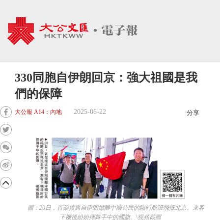
330同胞自伊朗回京：強大祖國是我
們的保障
2025-06-22
大公報 A14：內地
分享
圖：20日，首架接返自伊朗撤離中國公民的臨時航班飛抵北京。乘客
下機後紛紛揮舞手中的國旗。\視頻截圖