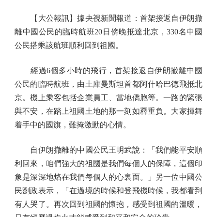
【大公報訊】據央視新聞報道：首架接返自伊朗撤
離中國公民的臨時航班20日傍晚抵達北京，330名中國
公民搭乘該航班順利回到祖國。
經過6個多小時的飛行，首架接返自伊朗撤離中國
公民的臨時航班，由土庫曼斯坦首都阿什哈巴德飛抵北
京。機上乘客包括企業員工、當地僑胞等。一路的緊張
與不安，在踏上祖國土地的那一刻如釋重負。大家揮舞
着手中的國旗，難掩激動的心情。
自伊朗撤離的中國公民王明武說：「我們能平安順
利回來，咱們強大的祖國是我們每個人的保障，這個印
象是深深地烙在我們每個人的心裏面。」另一位中國公
民劉政表示，「在過境的時候和登飛機時候，我都看到
有人哭了。再次回到祖國的懷抱，感受到祖國的溫暖，