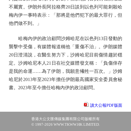
不屬實。伊朗外長阿拉格齊20日談到以色列可能刺殺哈
梅內伊一事時表示：「那將是他們犯下的最大罪行，但
他們做不到。」
哈梅內伊的政治顧問沙姆哈尼在以色列13日發動的
襲擊中受傷，有媒體報道稱他「重傷不治」。伊朗媒體
20日澄清說，在醫生努力下，沙姆哈尼目前傷情趨於穩
定。沙姆哈尼本人21日在社交媒體發文稱：「負傷倖存
是我的命運……為了伊朗，我願意犧牲一百次。」沙姆
哈尼於2013年至2023年擔任伊朗最高國家安全委員會秘
書。2023年至今擔任哈梅內伊的政治顧問。
讀大公報PDF版面
香港大公文匯傳媒集團有限公司版權所有
© 1997-2026 WWW.TKWW.HK LIMITED.