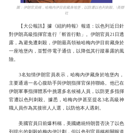
圖：伊朗官員稱，哈梅內伊目前藏身地堡，以防遭以色列刺殺。\美聯
社
【大公報訊】據《紐約時報》報道：以色列近日針
對伊朗高級指揮官進行「斬首行動」。伊朗官員21日透
露，為避免遭刺殺，伊朗最高領袖哈梅內伊目前藏身於
一座地堡內，並暫停電子通信，以降低其行蹤暴露的風
險。
3名知情伊朗官員表示，哈梅內伊藏身於地堡內，
主要通過一名心腹助手與伊朗指揮官保持聯絡。他已在
伊朗軍事指揮體系中挑選多名候補人員，以防更多指揮
官遭以色列刺殺。據悉，哈梅內伊甚至提名3名高級神
職人員作為其接班人人選，以防他本人遇刺。
美國官員日前爆料稱，美國總統特朗普否決了以色
列提出的刺殺哈梅內伊計劃，但以色列官員稱相關報道