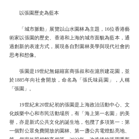
以張園歷史為藍本
「城市脈動」展覽以山水園林為主題，16位香港藝
術家以張園的歷史、香港和上海的城市面貌為藍本，通
過創新的表達方式，展現各自對園林美學與現代社會的
思考和想像。
張園是19世紀無錫籍富商張叔和在滬所建花園，並
於1885年向社會開放，命名為「張氏味蒓園」，人稱
「張園」。
19世紀末20世紀初的張園是上海政治活動中心、文
化娛樂中心和市民活動場所，有「海上第一名園」的美
譽，亦是新式公共文化的誕生地，包攬了多項第一：第
一個對公眾免費開放的園林、第一盞公共電燈點亮地、