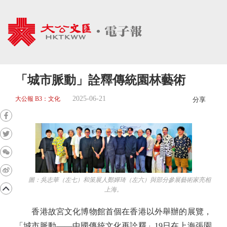
「城市脈動」詮釋傳統園林藝術
2025-06-21
大公報 B3：文化
分享
圖：吳志華（左七）和策展人鄭嬋琦（左六）與部分參展藝術家亮相
上海。
香港故宮文化博物館首個在香港以外舉辦的展覽，
「城市脈動——中國傳統文化再詮釋」19日在上海張園