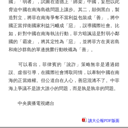
國」「弱者」，試圖在道德上「綁架」中國，妄想以此
脅迫中國在南海島礁問題上讓步。其二，顛倒黑白，製
造對立，將菲在南海爭奪不當利益包裝成「善」，將中
國正當捍衛國家利益污衊成「惡」，誤導國際社會。比
如，針對中國在南海執法行動，菲方暗諷這是對弱小鄰
國的「霸凌」，將其定性為「惡」，並將菲方在黃岩島
和南沙群島的單邊挑釁行動映襯為「善」。
可以看出，菲律賓的「訛詐」策略無非是通過錯
誤、虛假引導，在國際社會博取同情，以牽制中國在南
海的正當維權。但公道自在人心，善惡混淆不了。中菲
海上爭議不是誰大誰小的問題，而是孰是孰非的問題。
中央廣播電視總台
讀大公報PDF版面