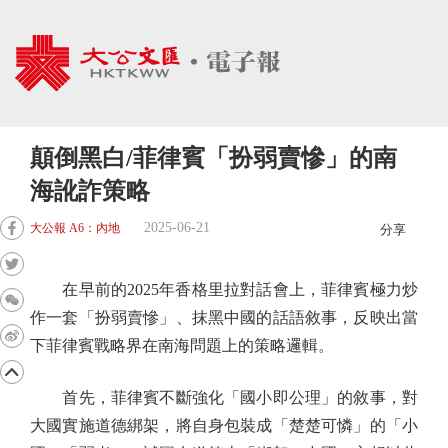
顛倒黑白/菲律賓「扮弱賣慘」的南
海訛詐策略
2025-06-21
大公報 A6：內地
分享
在早前的2025年香格里拉對話會上，菲律賓極力炒
作一套「扮弱賣慘」、抹黑中國的話語敘事，反映出當
下菲律賓戰略界在南海問題上的策略邏輯。
首先，菲律賓不斷強化「國小即公理」的敘事，對
大國實施道德綁架，將自身包裝成「楚楚可憐」的「小