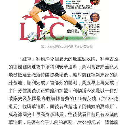
圖：利物浦對上5個破球會紀錄收購
「紅軍」利物浦今個夏天的最重點收購、利華古遜
的德國國腳進攻中場科利安華迪斯，周四黃昏乘坐私人
飛機抵達曼徹斯特國際機場後，隨即前往準新東家的訓
練基地，順利完成了首部分的體測，周五早上再完成下
半部分體測後便正式簽約加盟；利物浦今次是以一併打
破隊史及英國最高收購轉會費的1.16億英鎊（約12.3億
港元）收購華迪斯，而後者亦超越了阿仙奴的夏維斯，
成為德國史上最高身價球員，往後就看目前只有22歲的
華迪斯，是否有合乎比例的表現。\大公報記者 譚德龍