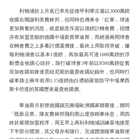
利物浦於上月底已率先從德甲利華古遜以3000萬鎊
收購右閘謝利美費林邦，但同時也傳來令「紅軍」球迷
更加興奮的消息，就是願意斥資以億鎊計轉會費，招攬
亦有加盟意願的德國中場新貴華迪斯，而經過兩間球會
在轉會費之上多番討價還價後，最終上周取得突破，據
報利物浦會以基本1億鎊，再加最高可達1600萬鎊的浮
動獎金收購心頭好，除打破球會3年前以8500萬鎊從賓
菲加收購前鋒達雲紐尼斯的最貴收購紀錄外，也同時打
破車路士兩年前用1.15億鎊由白禮頓羅致防守中場摩西
斯卡些度的英國歷來最貴收購價。
華迪斯月初替德國踢完兩場歐洲國家聯賽後，聯同
「既新且舊」隊友費林邦飛到黑山度假稍事休息，周四
終於展開加盟程序，周五早上再到利物浦訓練基地接受
下半部分體測，其父母亦有隨行。完成體測後華迪斯便